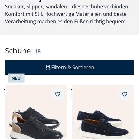
Sneaker, Slipper, Sandalen – diese Schuhe verbinden
Komfort mit Stil. Hochwertige Materialien und beste
Verarbeitung machen es den Füßen richtig bequem.
Schuhe
Ergebnisse
18
Filtern & Sortieren
NEU
Artikel 1 von 18.
Artikel 2 von 18.
Merkzettel
Merkz
Leder Sneaker
Bootsschuh
5,0 (1)
€ 99,99
€ 129,99
€ 69,99
(-46%)