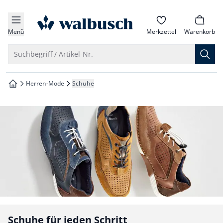
che springen
zur Startseite
vigation springen
Menü
Merkzettel
Warenkorb
inhalt springen
Suche öffnen
Suchbegriff / Artikel-Nr.
oter springen
Herren-Mode
Schuhe
zur Startseite
hnellanmeldung springen
Schuhe für jeden Schritt