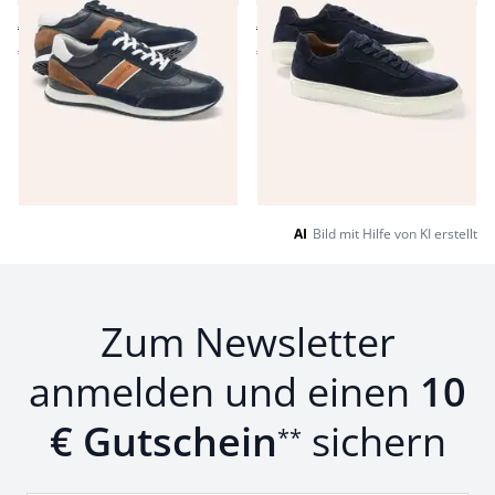
€ 99,99
€ 119,99
€ 59,99
€ 69,99
(-40%)
(-42%)
Seite 1 geladen. Zeige Produkte 1 bis 18 von 18.
AI
Bild mit Hilfe von KI erstellt
Zum Newsletter
anmelden und einen
10
€ Gutschein
sichern
**