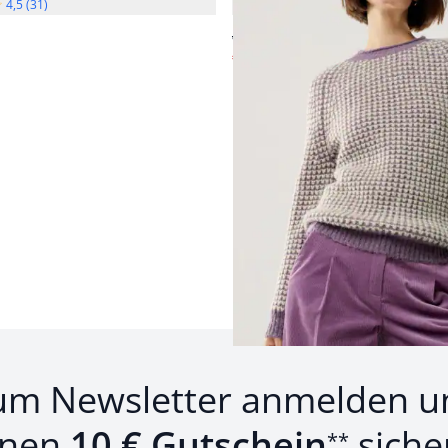
4,5 (31)
4,7 (13)
ab € 129,99
€ 59,99
(-54%)
um Newsletter anmelden u
inen
10 € Gutschein
siche
**