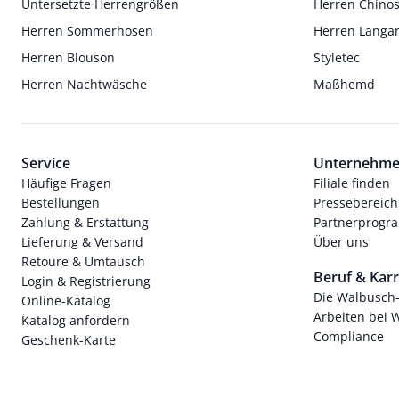
Untersetzte Herrengrößen
Herren Chino
Herren Sommerhosen
Herren Langa
Herren Blouson
Styletec
Herren Nachtwäsche
Maßhemd
Service
Unternehm
Häufige Fragen
Filiale finden
Bestellungen
Pressebereich
Zahlung & Erstattung
Partnerprog
Lieferung & Versand
Über uns
Retoure & Umtausch
Beruf & Karr
Login & Registrierung
Die Walbusch
Online-Katalog
Arbeiten bei 
Katalog anfordern
Compliance
Geschenk-Karte