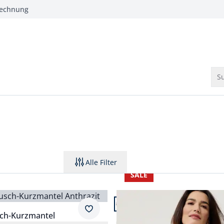
Rechnung
Su
Alle Filter
SALE
3.
Artikel 3 von 3.
Merkzettel
sch-Kurzmantel
Leicht&Weich Pullover