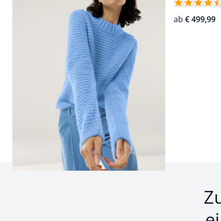
5,0 (9)
ab
€ 159,99
ab
€ 499,99
Seite 1 geladen. Zeige Produkte 1 bis 3 von 3.
Z
e