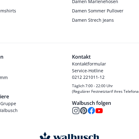
s
Damen Marlenehosen
rmshirts
Damen Sommer Pullover
Damen Strech Jeans
en
Kontakt
Kontaktformular
Service-Hotline
0212 221011-12
ramm
Täglich 7:00 - 22:00 Uhr
(Regulärer Festnetztarif ihres Telefona
iere
Walbusch folgen
-Gruppe
Walbusch