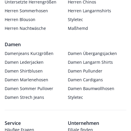
Untersetzte Herrengrößen
Herren Chinos
Herren Sommerhosen
Herren Langarmshirts
Herren Blouson
Styletec
Herren Nachtwäsche
Maßhemd
Damen
Damenjeans Kurzgrößen
Damen Übergangsjacken
Damen Lederjacken
Damen Langarm Shirts
Damen Shirtblusen
Damen Pullunder
Damen Marlenehosen
Damen Cardigans
Damen Sommer Pullover
Damen Baumwollhosen
Damen Strech Jeans
Styletec
Service
Unternehmen
Häufige Fragen
Filiale finden