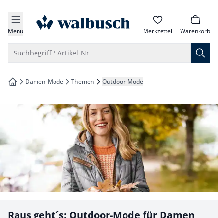
che springen
zur Startseite
vigation springen
Menü
Merkzettel
Warenkorb
inhalt springen
Suche öffnen
Suchbegriff / Artikel-Nr.
oter springen
Damen-Mode
Themen
Outdoor-Mode
zur Startseite
hnellanmeldung springen
Raus geht´s: Outdoor-Mode für Damen