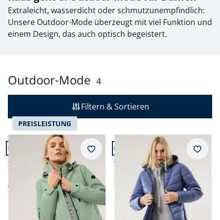
Extraleicht, wasserdicht oder schmutzunempfindlich:
Unsere Outdoor-Mode überzeugt mit viel Funktion und
einem Design, das auch optisch begeistert.
Outdoor-Mode
Ergebnisse
4
Filtern & Sortieren
PREISLEISTUNG
Artikel 1 von 4.
Artikel 2 von 4.
Merkzettel
Merkz
Aquastop Jacke
Aquastop Thermomantel
4,6 (14)
2.0
4,7 (38)
ab € 199,99
ab
€ 159,99
(-20%)
ab
€ 229,99