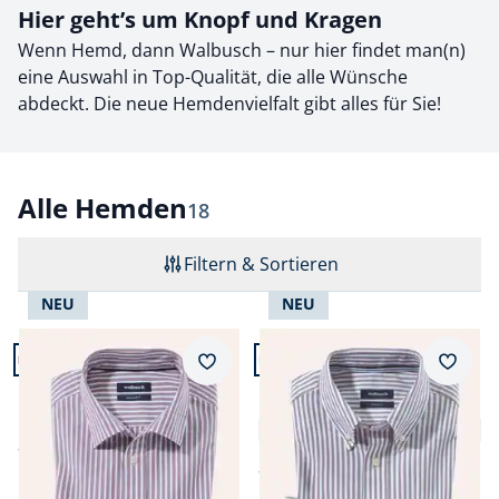
Hier geht’s um Knopf und Kragen
Wenn Hemd, dann Walbusch – nur hier findet man(n)
eine Auswahl in Top-Qualität, die alle Wünsche
abdeckt. Die neue Hemdenvielfalt gibt alles für Sie!
Alle Hemden
Ergebnisse
18
Filtern & Sortieren
NEU
NEU
Artikel 1 von 18.
Artikel 2 von 18.
+2
Passform Regular Fit.
Passform Regular Fit.
Merkzettel
Merkz
Regular Fit
Regular Fit
Hemd aus Royal-Oxford
Premium Oxford-Hemd
4,2 (14)
ab
€ 69,99
ab
€ 59,99