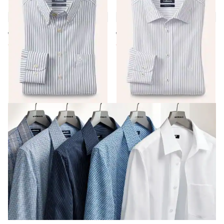
Chambray-Hemd
Hemd aus Royal-Oxford
5,0 (3)
5,0 (3)
ab € 69,99
ab € 69,99
ab
€ 34,99
ab
€ 29,99
(-50%)
(-57%)
Seite 1 geladen. Zeige Produkte 1 bis 18 von 18.