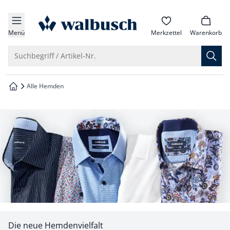
che springen
zur Startseite
vigation springen
Menü
Merkzettel
Warenkorb
inhalt springen
Suche öffnen
Suchbegriff / Artikel-Nr.
oter springen
Alle Hemden
zur Startseite
hnellanmeldung springen
Die neue Hemdenvielfalt