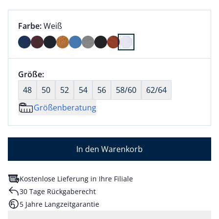
Farbauswahl:
aktuell ausgewählt:
Farbe:
Weiß
Farbe Weiß ausgewählt
Größenauswahl:
Größe:
nichts ausgewählt
48
50
52
54
56
58/60
62/64
Größenberatung
In den Warenkorb
Kostenlose Lieferung in Ihre Filiale
30 Tage Rückgaberecht
5 Jahre Langzeitgarantie