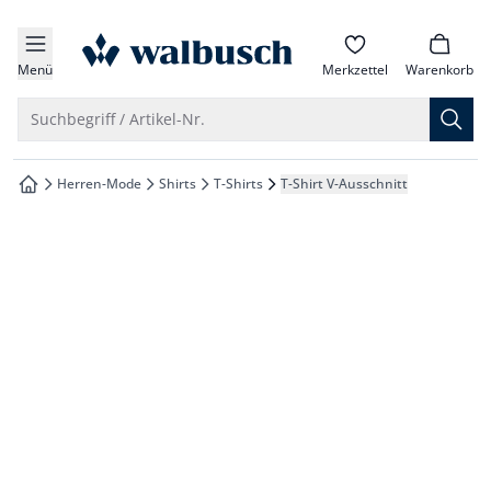
che springen
zur Startseite
vigation springen
Menü
Merkzettel
Warenkorb
inhalt springen
Suche öffnen
Suchbegriff / Artikel-Nr.
oter springen
Herren-Mode
Shirts
T-Shirts
T-Shirt V-Ausschnitt
zur Startseite
hnellanmeldung springen