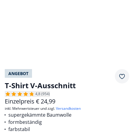
ANGEBOT
Merkz
T-Shirt V-Ausschnitt
4,8 (954)
Einzelpreis
€
24,99
inkl. Mehrwertsteuer und zzgl.
Versandkosten
supergekämmte Baumwolle
formbeständig
farbstabil