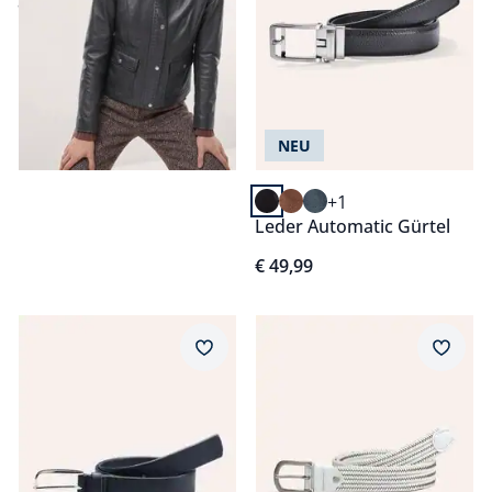
ab
€ 349,99
NEU
+1
Leder Automatic Gürtel
€ 49,99
Artikel 3 von 14.
Artikel 4 von 14.
Merkzettel
Merkz