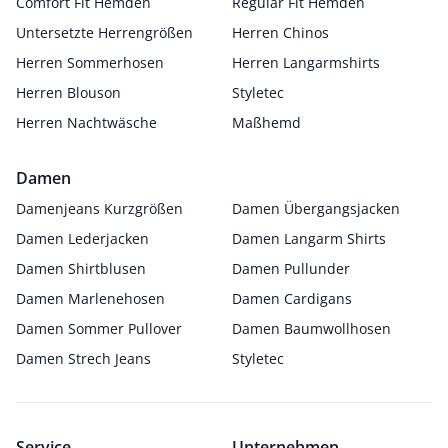
Comfort Fit Hemden
Regular Fit Hemden
Untersetzte Herrengrößen
Herren Chinos
Herren Sommerhosen
Herren Langarmshirts
Herren Blouson
Styletec
Herren Nachtwäsche
Maßhemd
Damen
Damenjeans Kurzgrößen
Damen Übergangsjacken
Damen Lederjacken
Damen Langarm Shirts
Damen Shirtblusen
Damen Pullunder
Damen Marlenehosen
Damen Cardigans
Damen Sommer Pullover
Damen Baumwollhosen
Damen Strech Jeans
Styletec
Service
Unternehmen