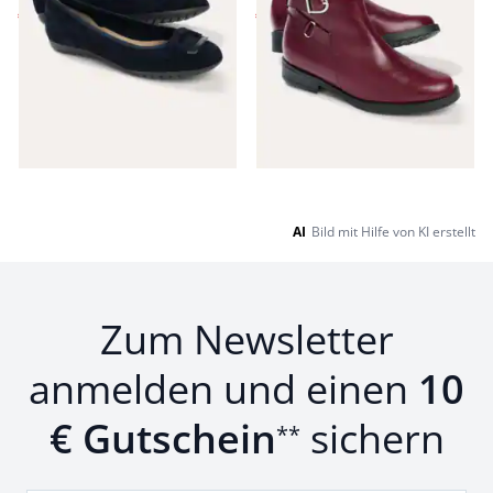
€ 79,99
€ 149,99
(-46%)
(-35%)
Seite 1 geladen. Zeige Produkte 1 bis 14 von 14.
AI
Bild mit Hilfe von KI erstellt
Zum Newsletter
anmelden und einen
10
€ Gutschein
sichern
**