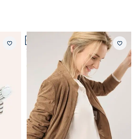
Artikel 6 von 14.
Merkzettel
Merkzet
Ziegenvelours Perfo Blouson
4,8 (12)
ab
€ 299,99