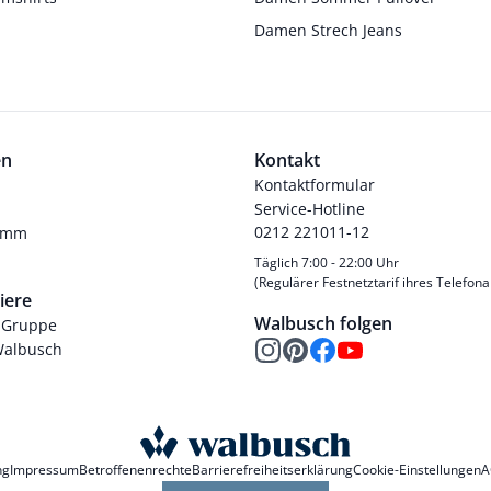
Damen Strech Jeans
en
Kontakt
Kontaktformular
Service-Hotline
0212 221011-12
ramm
Täglich 7:00 - 22:00 Uhr
(Regulärer Festnetztarif ihres Telefona
iere
Walbusch folgen
-Gruppe
Walbusch
ng
Impressum
Betroffenenrechte
Barrierefreiheitserklärung
Cookie-Einstellungen
A