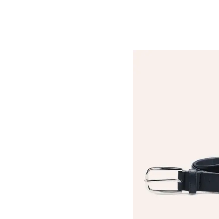
110cm
115cm
120cm
Artikel 4 von 14.