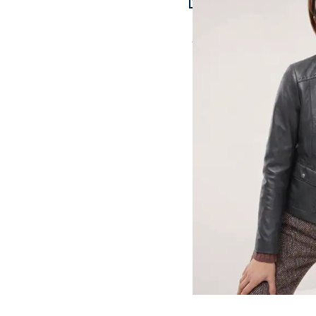
Kurze Jacke aus Lamm
44
46
48
50
ab
€ 349,99
52
Kurzgrößen
18
19
20
21
22
23
Abbrechen
Schuhgrößen
36
37
38
39
40
41
42
Gürtelgrößen
80cm
85cm
90cm
95cm
100cm
105