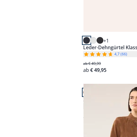
+1
Leder-Dehngürtel Klass
4,7 (66)
ab € 49,99
ab
€ 49,95
Artikel 7 von 14.
Ziegenvelours Lederma
5,0 (7)
ab
€ 399,99