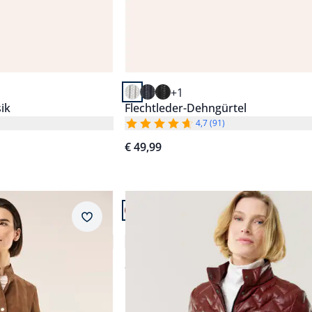
+1
ik
Flechtleder-Dehngürtel
4,7 (91)
€ 49,99
Artikel 8 von 14.
Merkzettel
ntel
Lammnappa Jacke Sandwichstepp
4,0 (3)
ab
€ 379,99