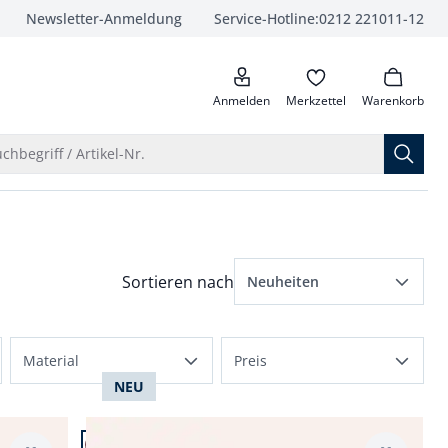
Newsletter-Anmeldung
Service-Hotline:
0212 221011-12
anrufen
Anmelden
Merkzettel
Warenkorb
Suche öffnen
chbegriff / Artikel-Nr.
Menü Sortierung: Neuheiten ausgewählt
Sortieren nach
Neuheiten
beliebteste Artikel
Material
Preis
Preis aufsteigend
NEU
Leder
bis 50 €
Preis absteigend
Artikel 3 von 14.
Lammfell
bis 100 €
+1
Bewertungen