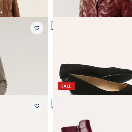
Artikel 11 von 14.
Merkzettel
ndemantel
Soft Ballerina
5,0 (2)
€ 149,99
SALE
Artikel 14 von 14.
Merkzettel
Soft Stiefelette
4,7 (3)
€ 229,00
€ 149,99
(-35%)