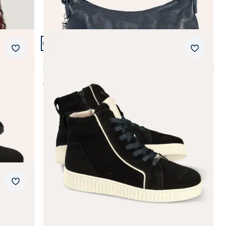
Artikel 12 von 14.
Merkzettel
Merkzet
Thermolite Hightop Sneaker
5,0 (2)
€ 159,99
Merkzettel