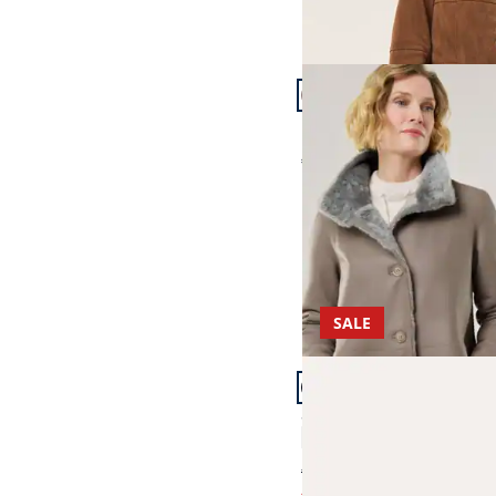
Artikel 10 von 14.
Premium Lammfell We
€ 1.499,00
SALE
Artikel 13 von 14.
Soft Ballerina
4,3 (8)
€ 149,00
€ 79,99
(-46%)