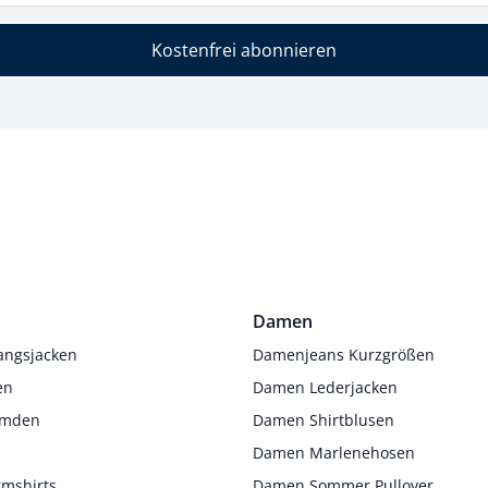
Kostenfrei abonnieren
Damen
angsjacken
Damenjeans Kurzgrößen
en
Damen Lederjacken
Hemden
Damen Shirtblusen
s
Damen Marlenehosen
rmshirts
Damen Sommer Pullover