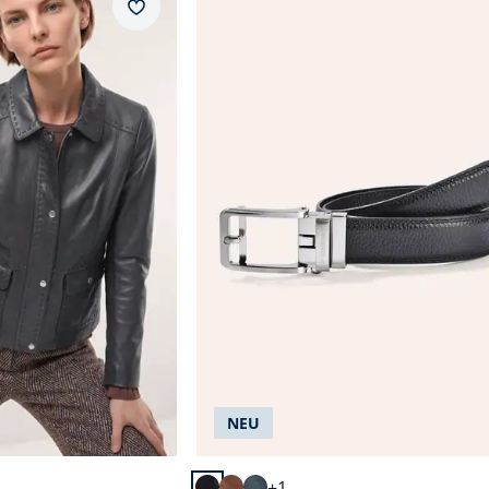
Merkzettel
nappa
Braun
Innentaschen
Rot
wärmend
Schwarz
geknöpft
Weiß
herausnehmbare Decksohl
bequem
Abbrechen
Abbrechen
NEU
cm
+1