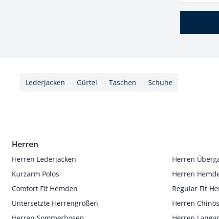
Lederjacken
Gürtel
Taschen
Schuhe
Herren
Herren Lederjacken
Herren Überg
Kurzarm Polos
Herren Hemd
Comfort Fit Hemden
Regular Fit 
Untersetzte Herrengrößen
Herren Chino
Herren Sommerhosen
Herren Langa