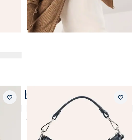
Artikel 9 von 14.
+2
Merkzettel
Merkzet
Leder-Handtasche
4,7 (55)
€ 129,99