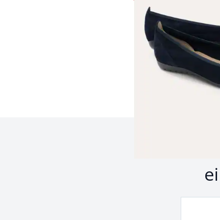
Seite 1 geladen. Zeige 
Z
e