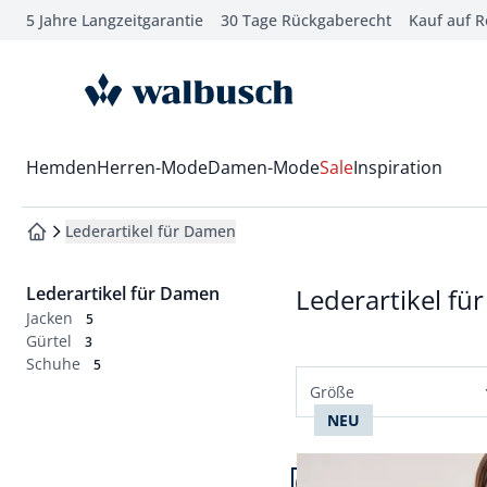
5 Jahre Langzeitgarantie
30 Tage Rückgaberecht
Kauf auf 
che springen
vigation springen
zur Startseite
inhalt springen
oter springen
Wechsel in das Menü mit Pfeil-Runter Taste
Hemden
Herren-Mode
Damen-Mode
Sale
Inspiration
hnellanmeldung springen
Lederartikel für Damen
zur Startseite
Lederartikel für Damen
Lederartikel f
Jacken
5
Gürtel
3
Schuhe
5
Größe
NEU
Normalgrößen
Artikel 1 von 14.
36
38
40
42