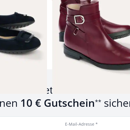
Produkte 1 bis 14 von 14.
um Newsletter anmelden u
inen
10 € Gutschein
siche
**
E-Mail-Adresse *