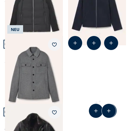
ab
€ 269,99
NEU
Artikel 3 von 11.
Merkzettel
Doubleface Hemdjacke
ab
€ 199,99
Artikel 4 von 11.
Merkzettel
Lammfell Parka
€ 1.499,00