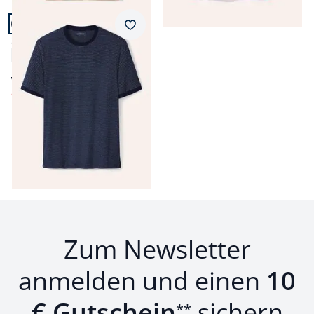
Artikel 21 von 21.
Merkzettel
Struktur T-Shirt
4,9 (9)
ab € 39,99
ab
€ 24,99
(-38%)
Seite 1 geladen. Zeige Produkte 1 bis 21 von 21.
Zum Newsletter
anmelden und einen
10
€ Gutschein
sichern
**