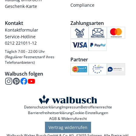
Compliance
Geschenk-Karte
Kontakt
Zahlungsarten
Kontaktformular
Service-Hotline
0212 221011-12
Täglich 7:00 - 22:00 Uhr
(Regulärer Festnetztarif ihres
Partner
Telefonanbieters)
Walbusch folgen
Datenschutzerklärung
Impressum
Betroffenenrechte
Barrierefreiheitserklärung
Cookie-Einstellungen
AGB & Widerrufsrecht
Vertrag widerrufen
Walbusch Walter Busch GmbH & Co. KG, 42655 Solingen. Alle Preise inkl.