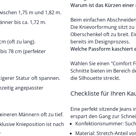
Warum ist das Kürzen einer 
zwischen 1,75 m und 1,82 m.
Beim einfachen Abschneiden 
änner bis ca. 1,72 m.
Die Knievorformung sitzt zu 
Oberschenkel oft zu breit. E
m (oft zu lang).
bereits im Designprozess.
Welche Passform kaschiert 
bis 78 cm (perfekter
Wählen Sie einen "Comfort Fi
Schnitte bieten im Bereich
igerer Statur oft spannen.
die Silhouette streckt.
hzeitig angepasster
Checkliste für Ihren Ka
Eine perfekt sitzende Jeans 
eineren Männern oft zu tief.
erspart den Gang zur Schnei
Konfektionsnummer: Suche
lusive Knieposition ist nach
.
Material: Stretch-Anteil v