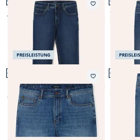
+6
+5
Passform Regular Fit.
Passform Mo
Merkzettel
Regular Fit
Modern Fit
Jogger-Jeans Superstretch
T400 Sportje
4,8 (33)
ab
€ 99,99
ab
€ 109,99
PREISLEISTUNG
PREISLEI
Artikel 5 von 24.
Artikel 6 von
Passform Reg
Merkzettel
Regular Fit
Klima Jeans-Bermudas
Klima Jeans
4,9 (19)
ab € 89,99
ab
€ 69,99
ab
€ 99,99
(-22%)