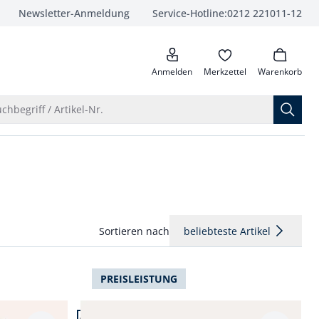
Newsletter-Anmeldung
Service-Hotline:
0212 221011-12
anrufen
Anmelden
Merkzettel
Warenkorb
Suche öffnen
chbegriff / Artikel-Nr.
Sortieren nach
beliebteste Artikel
PREISLEISTUNG
Artikel 4 von 24.