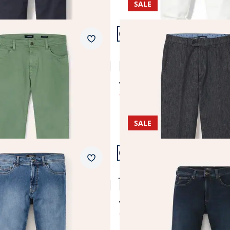
SALE
n 24.
Artikel 19 von 24.
dern Fit.
Passform Modern Fit.
Merkzettel
Modern Fit
ans
Premium Chino
4,5 (6)
4,8 (4)
ab € 129,99
ab
€ 69,99
45%)
(-46%)
SALE
n 24.
Artikel 23 von 24.
+2
ular Fit.
Passform Modern Fit.
Merkzettel
Modern Fit
ans 2.0
Jogger-Jeans Five Pocket
4,5 (174)
4,7 (288)
ab € 99,99
ab
€ 54,99
)
(-45%)