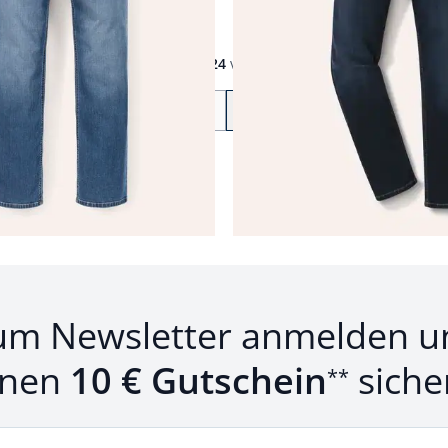
1
bis
24
von
27
Zurück
Weiter
zu Seite 2
um Newsletter anmelden u
inen
10 € Gutschein
siche
**