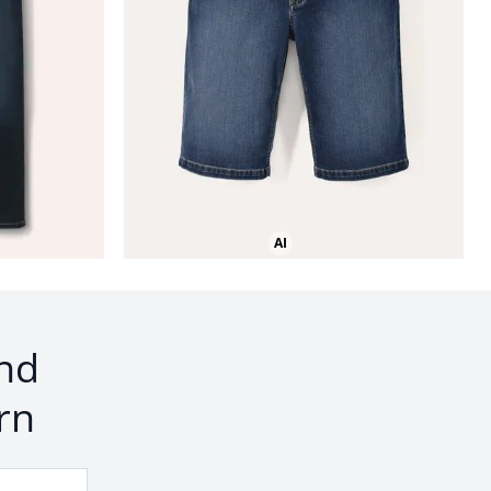
AI
Bild mit Hilfe von KI erstellt
nd
rn