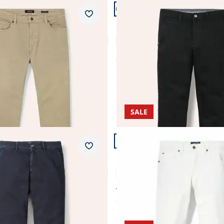
n 24.
Artikel 11 von 24.
+2
dern Fit.
Passform Regular Fit.
Merkzettel
Regular Fit
ans
Husky-Jeans Chino
4,8 (6)
4,6 (203)
ab
€ 99,99
9%)
SALE
n 24.
Artikel 15 von 24.
dern Fit.
Passform Modern Fit.
Merkzettel
Modern Fit
 Chino
Ultraleicht-Jeans Klimakontr
4,8 (35)
4,7 (63)
ab € 109,99
ab
€ 59,99
45%)
(-45%)