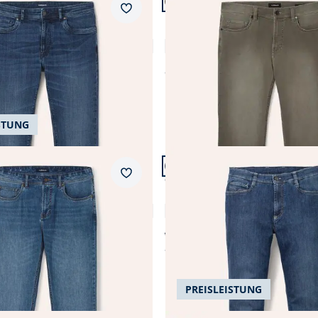
+4
dern Fit.
Passform Regular Fit.
Merkzettel
Regular Fit
ans 2.0
Husky-Jeans Five Pocket
4,8 (32)
4,5 (181)
ab
€ 99,99
STUNG
 24.
Artikel 7 von 24.
+2
ular Fit.
Passform Comfort Fit.
Merkzettel
Comfort Fit
Extraglatt Flex Jeans Comfort
4,7 (34)
4,6 (143)
ab € 109,99
ab
€ 99,99
(-9%)
PREISLEISTUNG