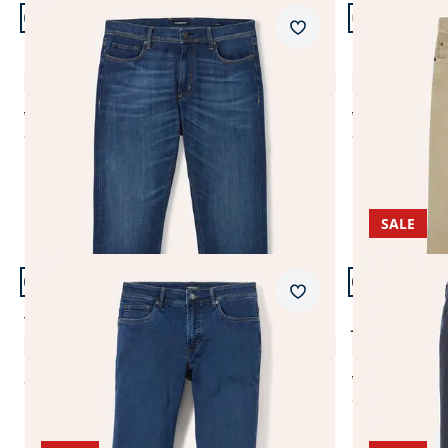
Artikel 9 von 24.
Artikel 10 vo
+2
+1
Passform Regular Fit.
Passform Mo
Merkzettel
Regular Fit
Modern Fit
Charakter-Jeans
Coloured Je
4,7 (7)
ab € 109,99
ab € 109,99
ab
€ 99,99
ab
€ 99,99
(-9%)
(-
SALE
Artikel 13 von 24.
Artikel 14 vo
+1
Passform Regular Fit.
Passform Mo
Merkzettel
Regular Fit
Modern Fit
Thermojeans Five Pocket 2.0
Jogger-Jeans
4,8 (61)
ab € 99,99
ab
€ 119,99
ab
€ 54,99
(-