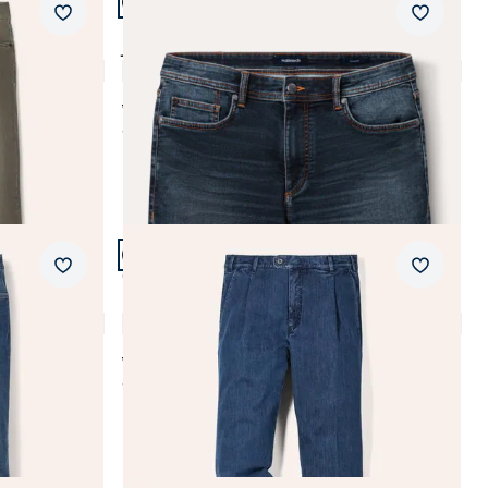
+1
Passform Modern Fit.
Merkzettel
Merkzet
Modern Fit
Jogger-Jeans Shorts
4,8 (28)
ab € 79,99
ab
€ 69,99
(-13%)
Artikel 8 von 24.
+1
Passform Comfort Fit.
Merkzettel
Merkzet
Comfort Fit
 Fit
Extraglatt Flex-Bundfaltenjeans
4,7 (183)
ab € 109,99
ab
€ 99,99
(-9%)