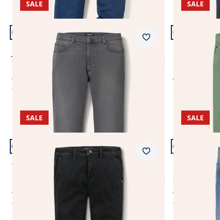
SALE
SALE
Artikel 17 von 24.
Artikel 18 vo
Passform Regular Fit.
Passform Mo
Merkzettel
Regular Fit
Modern Fit
Jogger-Jeans Winterwarm
Coloured Je
4,8 (52)
€ 129,00
ab € 109,99
€ 44,99
ab
€ 59,99
(-65%)
(-
SALE
SALE
Artikel 21 von 24.
Artikel 22 vo
Passform Regular Fit.
Passform Reg
Merkzettel
Regular Fit
Regular Fit
Thermojeans Chino 2.0
Ultralight Je
3,2 (5)
€ 139,00
€ 109,00
€ 44,99
€ 44,99
(-68%)
(-59%