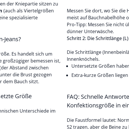
en der Kniepartie sitzen zu
n
(auch als Viertelgrößen
Messen Sie dort, wo Sie die
ne spezialisierte
meist auf Bauchnabelhöhe o
Pro-Tipp: Messen Sie nicht ü
dünner Unterwäsche.
n-Jeans?
Schritt 2: Die Schrittlänge (
Die Schrittlänge (Innenbeinl
röße. Es handelt sich um
Innenknöchels.
 großzügiger bemessen ist,
Untersetzte Größen haben 
 (der Abstand zwischen
 unter die Brust gezogen
Extra-kurze Größen liegen 
r dem Bauch sitzt.
setzte Größe
FAQ: Schnelle Antworte
Konfektionsgröße in ei
technischen Unterschiede im
Die Faustformel lautet: Nor
52 tragen, aber die Beine zu