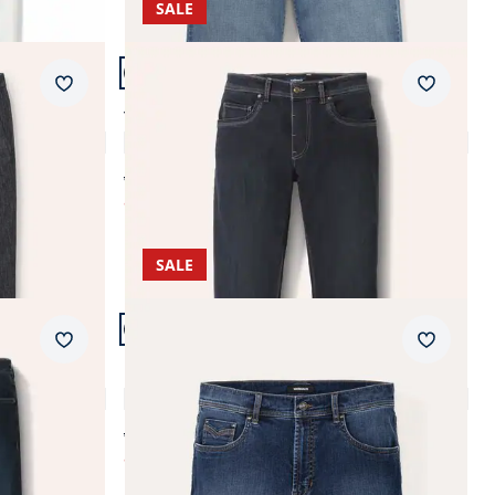
SALE
Artikel 20 von 24.
+1
Passform Modern Fit.
Merkzettel
Merkzet
Modern Fit
T400 Sportjeans Modern Fit
4,8 (92)
ab € 109,99
ab
€ 39,99
(-64%)
SALE
Artikel 24 von 24.
Passform Regular Fit.
Merkzettel
Merkzet
Regular Fit
Ultralight Bermudas Jeans 2.0
4,8 (101)
ab € 69,99
ab
€ 39,99
(-43%)