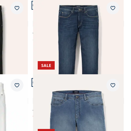
Artikel 12 von 24.
+2
Passform Modern Fit.
Merkzettel
Merkzet
Modern Fit
Comfort-Jeans Cashmereweich
4,7 (42)
ab € 109,99
ab
€ 99,99
(-9%)
SALE
Artikel 16 von 24.
Passform Regular Fit.
Merkzettel
Merkzet
Regular Fit
olle
Ultralight 7/8 Jeans 2.0
4,5 (15)
ab € 79,95
€ 39,99
(-50%)