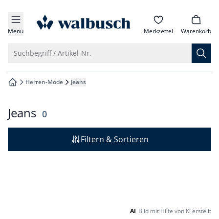
che springen
zur Startseite
vigation springen
Menü
Merkzettel
Warenkorb
inhalt springen
Suche öffnen
Suchbegriff / Artikel-Nr.
oter springen
Herren-Mode
Jeans
zur Startseite
hnellanmeldung springen
Jeans
Ergebnisse
0
Filtern & Sortieren
Seite 1 geladen. Zeige Produkte 1 bis 0 von 0.
AI
Bild mit Hilfe von KI erstellt