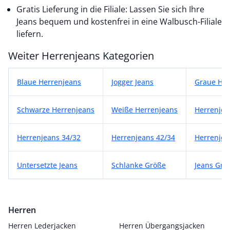
Gratis Lieferung in die Filiale: Lassen Sie sich Ihre
Jeans bequem und kostenfrei in eine Walbusch-Filiale
liefern.
Weiter Herrenjeans Kategorien
Weiter Herrenjeans Kategorien
Blaue Herrenjeans
Jogger Jeans
Graue Her
Schwarze Herrenjeans
Weiße Herrenjeans
Herrenjea
Herrenjeans 34/32
Herrenjeans 42/34
Herrenjea
Untersetzte Jeans
Schlanke Größe
Jeans Grö
Herren
Herren Lederjacken
Herren Übergangsjacken