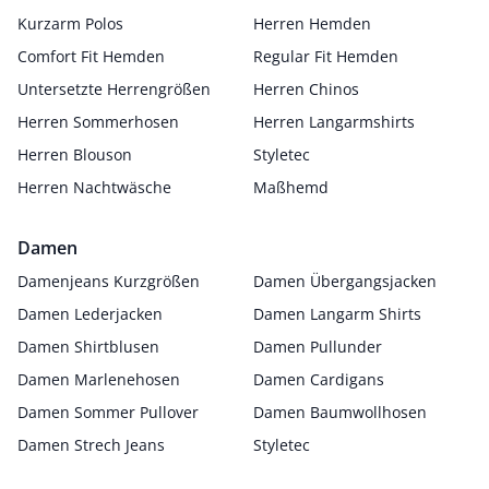
Kurzarm Polos
Herren Hemden
Comfort Fit Hemden
Regular Fit Hemden
Untersetzte Herrengrößen
Herren Chinos
Herren Sommerhosen
Herren Langarmshirts
Herren Blouson
Styletec
Herren Nachtwäsche
Maßhemd
Damen
Damenjeans Kurzgrößen
Damen Übergangsjacken
Damen Lederjacken
Damen Langarm Shirts
Damen Shirtblusen
Damen Pullunder
Damen Marlenehosen
Damen Cardigans
Damen Sommer Pullover
Damen Baumwollhosen
Damen Strech Jeans
Styletec