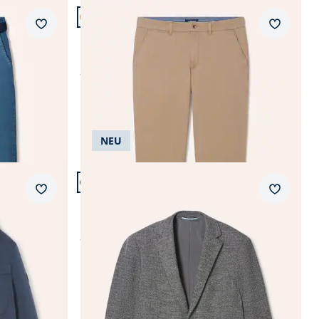
Artikel 20 von 24.
+4
Passform Modern Fit.
Merkzettel
Merkzet
Modern Fit
Elastische Chino aus Baumwolle
ab
€ 99,99
NEU
Artikel 24 von 24.
Passform Regular Fit.
Merkzettel
Merkzet
Regular Fit
e
Pfeffer und Salz Jersey Sakko
ab
€ 189,99