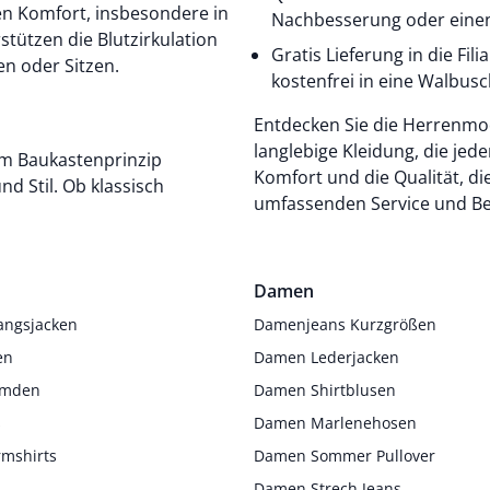
en Komfort, insbesondere in
Nachbesserung oder einen
stützen die Blutzirkulation
Gratis Lieferung in die Fil
n oder Sitzen.
kostenfrei in eine Walbusch-
Entdecken Sie die Herrenmode
langlebige Kleidung, die je
Komfort und die Qualität, di
nd Stil. Ob klassisch
umfassenden Service und Be
Damen
angsjacken
Damenjeans Kurzgrößen
en
Damen Lederjacken
Hemden
Damen Shirtblusen
s
Damen Marlenehosen
rmshirts
Damen Sommer Pullover
Damen Strech Jeans