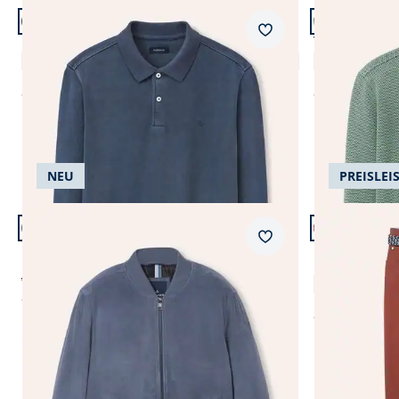
Artikel 17 von 24.
Artikel 18 vo
+2
+2
Merkzettel
Langarmpolo aus weicher Baumwolle
Troyer mit S
5,0 (2)
ab
€ 69,99
ab
€ 79,99
NEU
PREISLEI
Artikel 21 von 24.
Artikel 22 vo
+9
Passform Reg
Merkzettel
Regular Fit
Blouson aus Ziegenvelours
Extraglatt-S
ab € 329,99
ab
€ 299,99
(-9%)
ab
€ 119,99