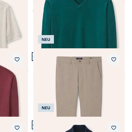
4,6 (108)
ab € 79,99
ab
€ 79,95
NEU
Artikel 8 von 24.
Passform Modern Fit.
Merkzettel
Merkzet
Modern Fit
Macht-Alles-Mit Hose 2.0
4,4 (8)
ab
€ 119,99
NEU
Artikel 12 von 24.
Merkzettel
Merkzet
Milano Weste mit Baumwolle