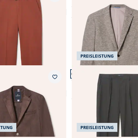
tretchbund-Chino
Struktur Sakko aus Jersey-
4,7 (340)
ab
€ 189,99
PREISLEISTUNG
n 24.
Artikel 15 von 24.
+2
ular Fit.
Passform Comfort Fit.
Merkzettel
Comfort Fit
icrovelours
Bügelfreie Hose mit Bundfal
4,3 (3)
ab
€ 89,99
STUNG
PREISLEISTUNG