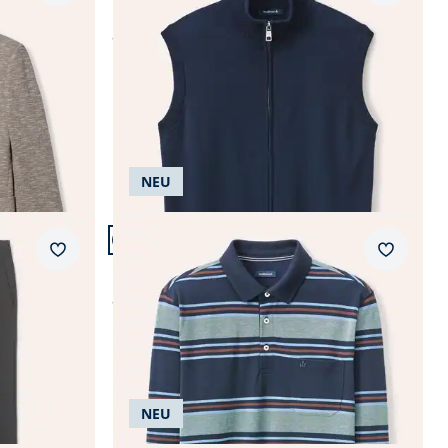
Melange
ab
€ 79,99
NEU
Artikel 16 von 24.
Merkzettel
Merkzet
Extraglatt-Polo Thermoleicht
te
ab
€ 59,99
NEU