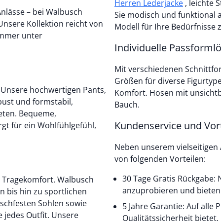
Herren Lederjacke
, leichte 
 Anlässe – bei Walbusch
Sie modisch und funktional 
Unsere Kollektion reicht von
Modell für Ihre Bedürfnisse z
immer unter
Individuelle Passform
Mit verschiedenen Schnittfo
Größen für diverse Figurtype
. Unsere hochwertigen Pants,
Komfort. Hosen mit unsicht
Bauch.
ieten. Bequeme,
Kundenservice und Vort
t für ein Wohlfühlgefühl,
Neben unserem vielseitigen
von folgenden Vorteilen:
30 Tage Gratis Rückgabe: N
n Tragekomfort. Walbusch
anzuprobieren und bieten 
 bis hin zu sportlichen
tschfesten Sohlen sowie
5 Jahre Garantie: Auf alle
jedes Outfit. Unsere
Qualitätssicherheit bietet