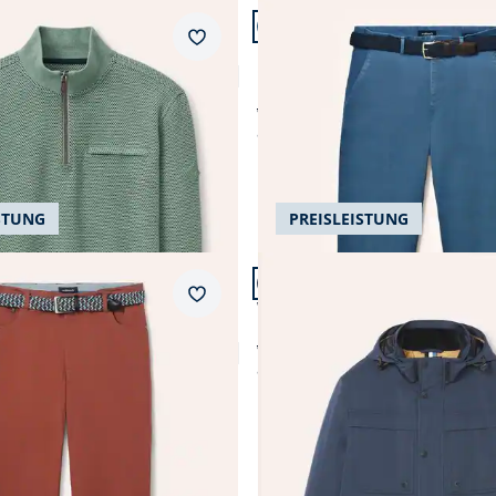
n 24.
Artikel 19 von 24.
+2
Passform Regular Fit.
Merkzettel
Regular Fit
truktur
Chino inklusive Gürtel
4,0 (1)
ab € 119,99
ab
€ 109,99
(-8%)
STUNG
PREISLEISTUNG
n 24.
Artikel 23 von 24.
ular Fit.
Merkzettel
Wasserdichte Funktionsjack
tretchbund Five Pocket
ab € 229,99
4,8 (93)
ab
€ 169,99
(-26%)