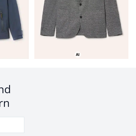
AI
Bild mit Hilfe von KI erstellt
nd
rn