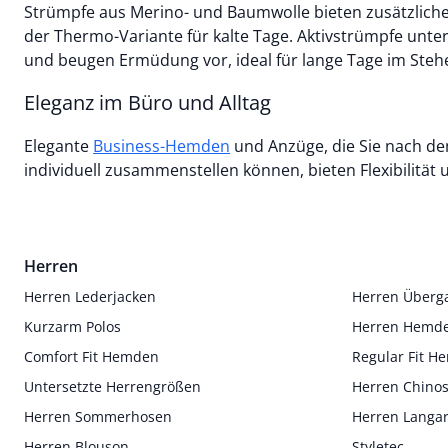
Strümpfe aus Merino- und Baumwolle bieten zusätzlich
der Thermo-Variante für kalte Tage. Aktivstrümpfe unter
und beugen Ermüdung vor, ideal für lange Tage im Stehe
Eleganz im Büro und Alltag
Elegante
Business-Hemden
und Anzüge, die Sie nach dem Baukastenprinzip
individuell zusammenstellen können, bieten Flexibilität u
Herren
Herren Lederjacken
Herren Überg
Kurzarm Polos
Herren Hemd
Comfort Fit Hemden
Regular Fit 
Untersetzte Herrengrößen
Herren Chino
Herren Sommerhosen
Herren Langa
Herren Blouson
Styletec