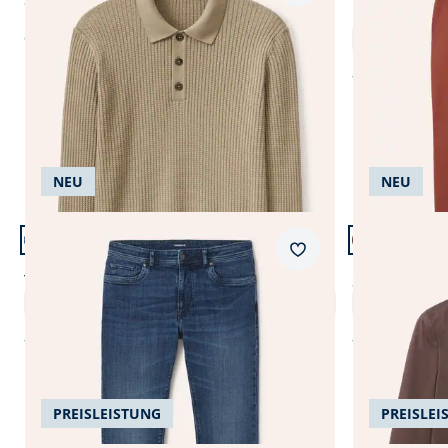
Extraglatt-S
ab
€ 79,99
ab
€ 119,99
NEU
NEU
Artikel 13 von 24.
Artikel 14 vo
+5
Passform Modern Fit.
Passform Reg
Merkzettel
Modern Fit
Regular Fit
T400 Sportjeans 2.0
Sakko aus M
4,8 (32)
ab
€ 109,99
ab
€ 169,99
PREISLEISTUNG
PREISLEI