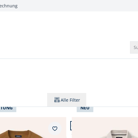
Rechnung
Su
Alle Filter
STUNG
NEU
 24.
Artikel 3 von 24.
+1
Merkzettel
r drunter-Shirt V-Neck
Strukturiertes Polo mit Kur