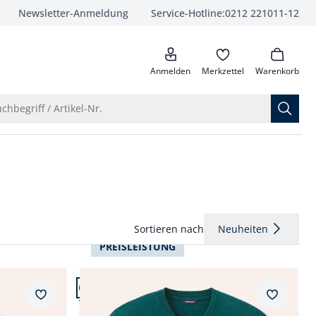
Newsletter-Anmeldung
Service-Hotline:
0212 221011-12
anrufen
Anmelden
Merkzettel
Warenkorb
Suche öffnen
chbegriff / Artikel-Nr.
Sortieren nach
Neuheiten
PREISLEISTUNG
Artikel 4 von 24.
+5
Merkzettel
Merkzet
zarm
V-Pullover Merino Extrafein