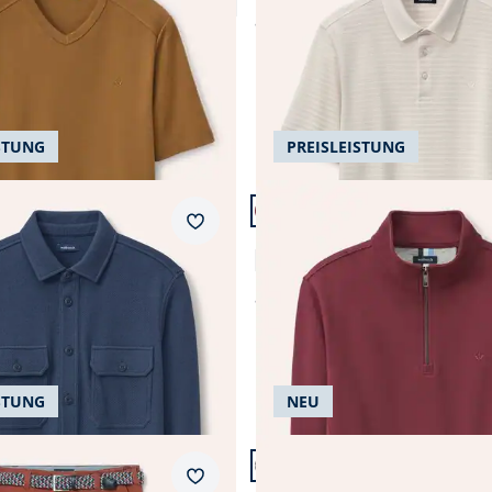
4,6 (50)
ab
€ 69,99
STUNG
PREISLEISTUNG
 24.
Artikel 7 von 24.
+2
Merkzettel
t Struktur
Essential Troyer
4,8 (4)
ab
€ 69,99
STUNG
NEU
n 24.
Artikel 11 von 24.
ular Fit.
Passform Regular Fit.
Merkzettel
Regular Fit