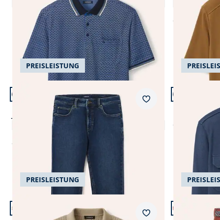
4,7 (11)
Einzelpreis
€ 59,99
ab
€ 29,99
PREISLEISTUNG
PREISLEI
Artikel 5 von 24.
Artikel 6 von
+6
Passform Regular Fit.
Merkzettel
Regular Fit
Overshirt mi
Jogger-Jeans Superstretch
ab
€ 79,99
4,8 (33)
ab
€ 99,99
PREISLEISTUNG
PREISLEI
Artikel 9 von 24.
Artikel 10 vo
+9
Passform Reg
Merkzettel
Regular Fit
Strickpolo aus Baumwolle