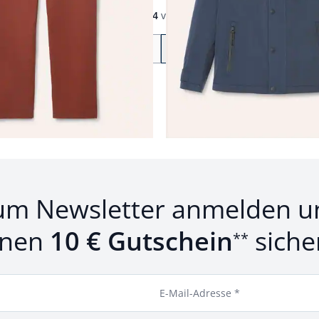
1
bis
24
von
497
Zurück
Weiter
zu Seite 2
um Newsletter anmelden u
inen
10 € Gutschein
siche
**
E-Mail-Adresse *