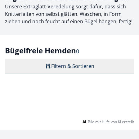
Unsere Extraglatt-Veredelung sorgt dafür, dass sich
Knitterfalten von selbst glätten. Waschen, in Form
ziehen und noch feucht auf einen Bügel hängen, fertig!
Bügelfreie Hemden
Ergebnisse
0
Filtern & Sortieren
Seite 1 geladen. Zeige Produkte 1 bis 0 von 0.
AI
Bild mit Hilfe von KI erstellt