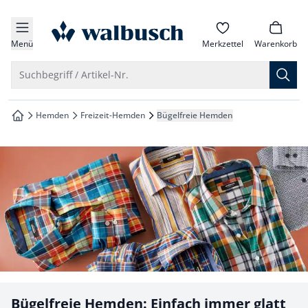
che springen
zur Startseite
vigation springen
Menü
Merkzettel
Warenkorb
inhalt springen
Suche öffnen
Suchbegriff / Artikel-Nr.
oter springen
Hemden
Freizeit-Hemden
Bügelfreie Hemden
zur Startseite
hnellanmeldung springen
Bügelfreie Hemden: Einfach immer glatt