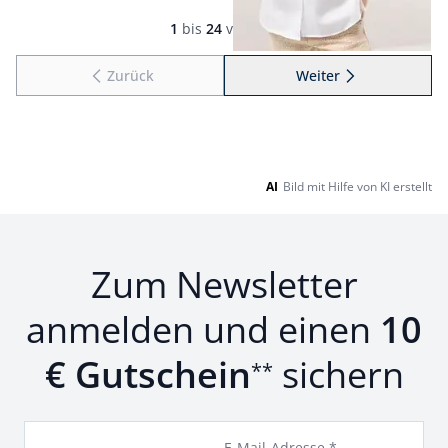
Seite 1 geladen. Zeige Produkte 1 bis 24 von 133.
1
bis
24
von
133
Zurück
Weiter
zu Seite 2
AI
Bild mit Hilfe von KI erstellt
Zum Newsletter
anmelden und einen
10
€ Gutschein
sichern
**
E-Mail-Adresse *