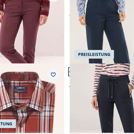
Baumwollhose Feminine F
Marlene Kofferhose
4,6 (116)
ab € 139,99
ab
€ 119,99
(-14%)
PREISLEISTUNG
n 24.
Artikel 15 von 24.
fort Fit.
Passform Regular Fit.
Merkzettel
Regular Fit
 Hemd mit Kent-Kragen
Jogpant aus Strukturjersey
ab
€ 129,99
STUNG