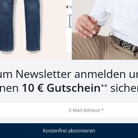
1
bis
24
von
132
Zurück
Weiter
zu Seite 2
um Newsletter anmelden u
inen
10 € Gutschein
siche
**
E-Mail-Adresse *
Kostenfrei abonnieren