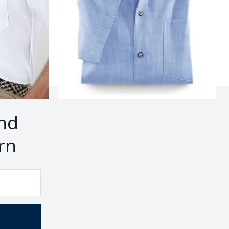
nd
rn