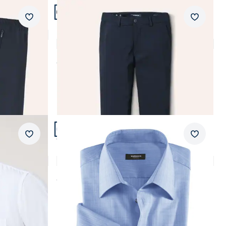
Artikel 20 von 24.
+3
Passform Modern Fit.
Merkzettel
Merkzet
Modern Fit
Macht-Alles-Mit Hose 2.0
4,7 (131)
ab
€ 119,99
Artikel 24 von 24.
+2
Passform Comfort Fit.
Merkzettel
Merkzet
Comfort Fit
-Kragen
Extraglatt-Hemd Tropical
4,8 (172)
ab
€ 69,99