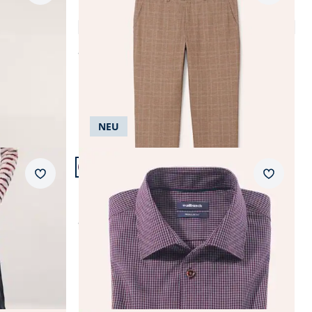
Extraglatt-Travelhose
5,0 (4)
ab
€ 99,99
NEU
Artikel 16 von 24.
+1
Passform Regular Fit.
Merkzettel
Merkzet
Regular Fit
Bügelfreies Hemd mit Relax-Kragen
ab
€ 69,99