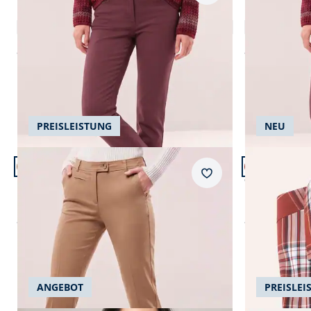
Extraglatt Baumwollhose Slim Fit
Extraglatt 
4,8 (66)
ab
€ 99,99
ab
€ 99,99
PREISLEISTUNG
NEU
Artikel 13 von 24.
Artikel 14 vo
+1
Passform Regular Fit.
Passform Com
Merkzettel
Regular Fit
Comfort Fit
Extraglatt Baumwollchino
Bügelfreies
ab
€ 119,99
ab
€ 69,99
ANGEBOT
PREISLEI