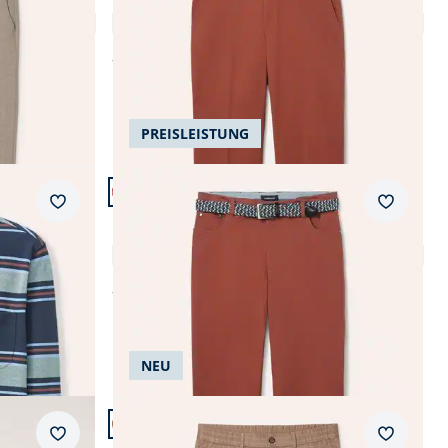
Extraglatt-Stretchbund-Chino
4,7 (340)
ab
€ 119,99
PREISLEISTUNG
Artikel 8 von 24.
+9
Passform Regular Fit.
Merkzettel
Merkzet
Regular Fit
t
Extraglatt-Stretchbund Five Pocket
4,8 (93)
ab
€ 119,99
NEU
Artikel 12 von 24.
Passform Modern Fit.
Merkzettel
Merkzet
Modern Fit