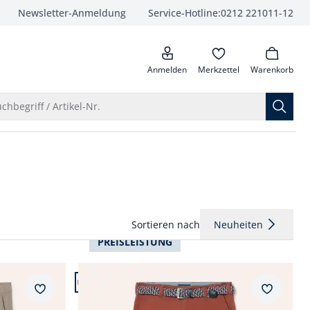
Newsletter-Anmeldung
Service-Hotline:
0212 221011-12
anrufen
Anmelden
Merkzettel
Warenkorb
Suche öffnen
chbegriff / Artikel-Nr.
Sortieren nach
Neuheiten
PREISLEISTUNG
Artikel 4 von 24.
+9
Passform Regular Fit.
Merkzettel
Merkzet
Regular Fit