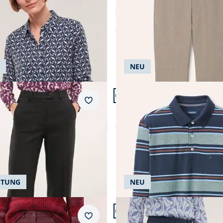
Macht-Alles-Mit Hose 2.0
5,0 (6)
4,4 (8)
ab
€ 119,99
NEU
 24.
Artikel 7 von 24.
ular Fit.
Merkzettel
Extraglatt-Polo Thermoleich
Deluxe
ab
€ 59,99
4,7 (23)
 149,99
STUNG
NEU
n 24.
Artikel 11 von 24.
+2
inine Fit.
Passform Regular Fit.
Merkzettel
Regular Fit