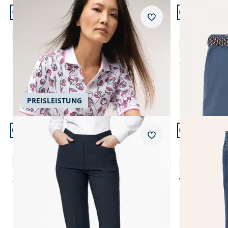
Artikel 17 von 24.
Artikel 18 vo
+3
+4
Passform Reg
Merkzettel
Regular Fit
Extraglatt Polo
Extraglatt-
4,8 (20)
Einzelpreis
€ 59,99
ab
€ 89,99
PREISLEISTUNG
Artikel 21 von 24.
Artikel 22 vo
+1
+2
Passform Regular Fit.
Passform Com
Merkzettel
Regular Fit
Comfort Fit
Koffer-Schlupfhose
Extraglatt Fl
4,8 (146)
ab € 109,99
ab
€ 99,99
ab
€ 99,99
(-