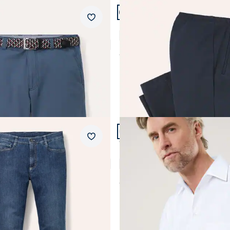
n 24.
Artikel 19 von 24.
ular Fit.
Merkzettel
Freizeithose Extraglatt
Stretchbund-Bermudas
4,5 (147)
4,8 (139)
ab
€ 59,99
n 24.
Artikel 23 von 24.
+2
fort Fit.
Passform Comfort Fit.
Merkzettel
Comfort Fit
ex Jeans Comfort Fit
Bügelfreies Hemd mit Relax
4,6 (141)
4,8 (202)
ab
€ 59,99
9%)