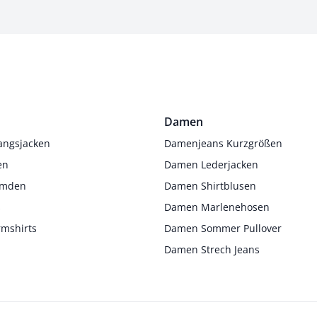
Damen
angsjacken
Damenjeans Kurzgrößen
en
Damen Lederjacken
Hemden
Damen Shirtblusen
s
Damen Marlenehosen
rmshirts
Damen Sommer Pullover
Damen Strech Jeans