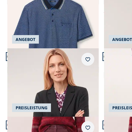
4,7 (11)
Einzelpreis
€ 59,99
ab
€ 69,99
ANGEBOT
ANGEBOT
Artikel 5 von 24.
Artikel 6 von
Passform Reg
Merkzettel
Regular Fit
Kofferblazer Deluxe
Kofferhose 
4,8 (17)
Einzelpreis
€ 229,99
Einzelpreis
€
PREISLEISTUNG
PREISLEI
Artikel 9 von 24.
Artikel 10 vo
+6
+5
Passform Slim Fit.
Passform Fem
Merkzettel
Slim Fit
Feminine Fit