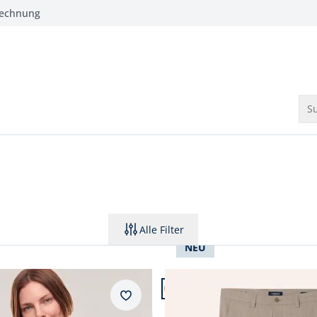
Rechnung
Su
Alle Filter
NEU
 24.
Artikel 3 von 24.
Passform Modern Fit.
Merkzettel
Modern Fit
emdbluse Everyday 2.0