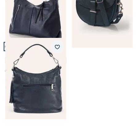
Artikel 3 von 3.
+2
Merkzettel
Leder-Handtasche
4,7 (55)
€ 129,99
Seite 1 geladen. Zeige Produkte 1 bis 3 von 3.