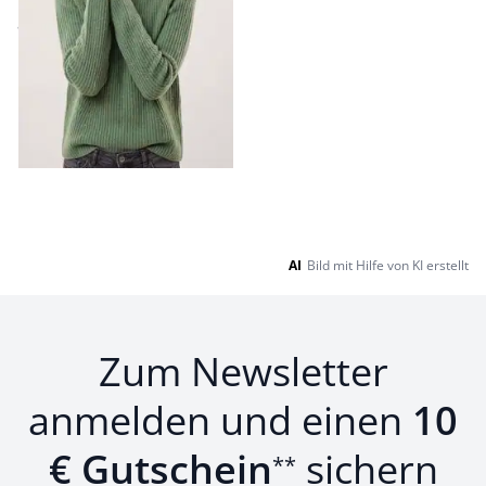
ab
€ 229,99
Seite 1 geladen. Zeige Produkte 1 bis 1 von 1.
AI
Bild mit Hilfe von KI erstellt
Zum Newsletter
anmelden und einen
10
€ Gutschein
sichern
**