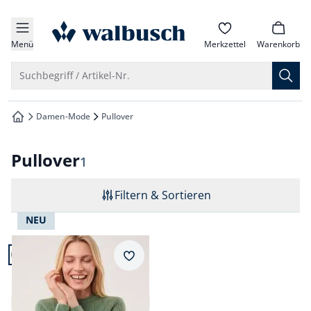
che springen
zur Startseite
vigation springen
Menü
Merkzettel
Warenkorb
inhalt springen
Suche öffnen
Suchbegriff / Artikel-Nr.
oter springen
Damen-Mode
Pullover
zur Startseite
hnellanmeldung springen
Pullover
Ergebnisse
1
Filtern & Sortieren
NEU
Artikel 1 von 1.
Merkzettel
Cashmere Pullover 100
Prozent
5,0 (5)