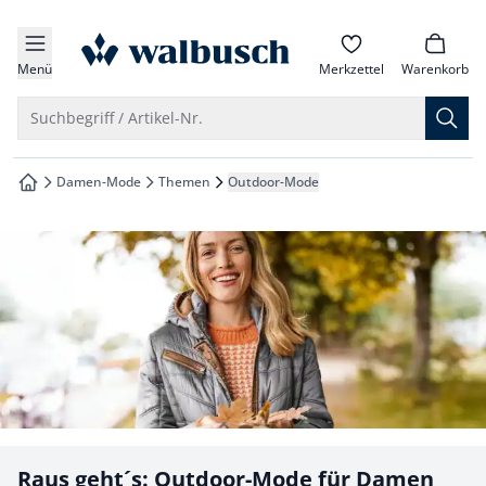
che springen
zur Startseite
vigation springen
Menü
Merkzettel
Warenkorb
inhalt springen
Suche öffnen
Suchbegriff / Artikel-Nr.
oter springen
Damen-Mode
Themen
Outdoor-Mode
zur Startseite
hnellanmeldung springen
Raus geht´s: Outdoor-Mode für Damen