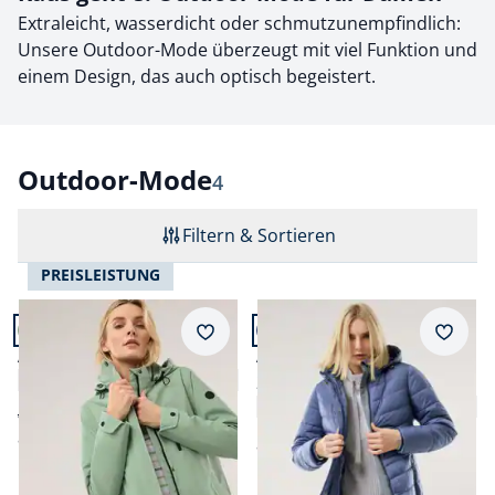
Extraleicht, wasserdicht oder schmutzunempfindlich:
Unsere Outdoor-Mode überzeugt mit viel Funktion und
einem Design, das auch optisch begeistert.
Outdoor-Mode
Ergebnisse
4
Filtern & Sortieren
PREISLEISTUNG
Artikel 1 von 4.
Artikel 2 von 4.
Merkzettel
Merkz
Aquastop Jacke
Aquastop Thermomantel
4,6 (14)
2.0
4,7 (38)
ab € 199,99
ab
€ 159,99
(-20%)
ab
€ 229,99