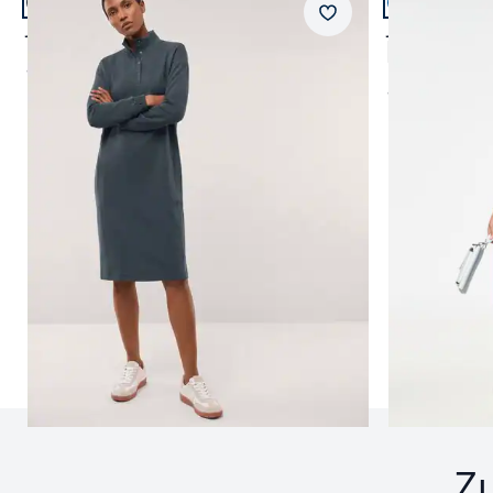
Merkzettel
Jerseykleid mit Druckknöpfen
Jacquardklei
ab
€ 129,99
ab
€ 149,99
Seite 1 geladen. Zeige Produkte 1 bis 4 von 4.
Z