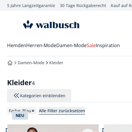
5 Jahre Langzeitgarantie
30 Tage Rückgaberecht
Kauf auf 
che springen
vigation springen
zur Startseite
inhalt springen
oter springen
Wechsel in das Menü mit Pfeil-Runter Taste
Hemden
Herren-Mode
Damen-Mode
Sale
Inspiration
hnellanmeldung springen
Damen-Mode
Kleider
zur Startseite
Kleider
Ergebnisse
4
Kategorien einblenden
Farbe: Blau
Alle Filter zurücksetzen
NEU
Artikel 1 von 4.
Artikel 2 von 