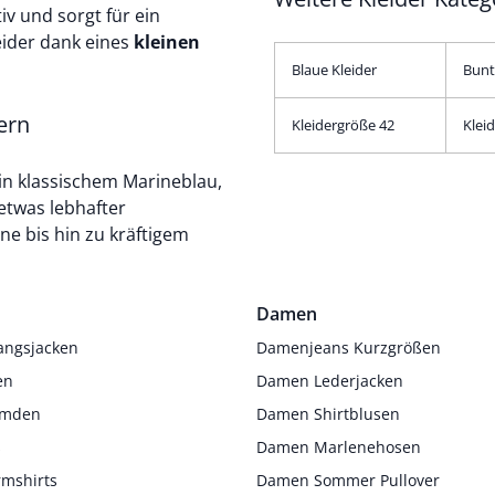
iv und sorgt für ein
ider dank eines
kleinen
Blaue Kleider
Bunt
ern
Kleidergröße 42
Klei
 in klassischem Marineblau,
etwas lebhafter
e bis hin zu kräftigem
Damen
angsjacken
Damenjeans Kurzgrößen
en
Damen Lederjacken
Hemden
Damen Shirtblusen
s
Damen Marlenehosen
rmshirts
Damen Sommer Pullover