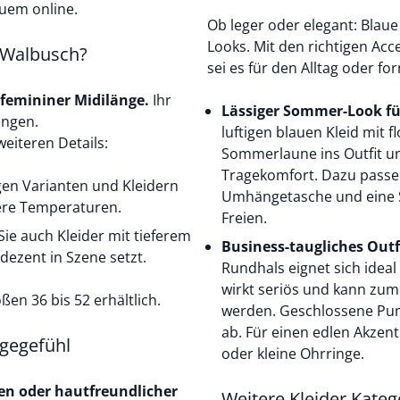
quem online.
Ob leger oder elegant: Blaue 
Looks. Mit den richtigen Acc
i Walbusch?
sei es für den Alltag oder fo
 femininer Midilänge.
Ihr
Lässiger Sommer-Look fü
uengen.
luftigen blauen Kleid mit 
weiteren Details:
Sommerlaune ins Outfit u
Tragekomfort. Dazu passen
gen Varianten und Kleidern
Umhängetasche und eine S
ere Temperaturen.
Freien.
ie auch Kleider mit tieferem
Business-taugliches Outf
dezent in Szene setzt.
Rundhals eignet sich ideal
wirkt seriös und kann zum
ßen 36 bis 52 erhältlich.
werden. Geschlossene Pum
ab. Für einen edlen Akzent
gegefühl
oder kleine Ohrringe.
n oder hautfreundlicher
Weitere Kleider Kateg