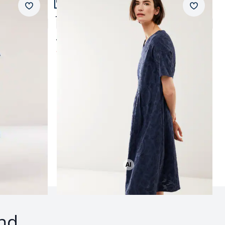
Merkzettel
Merkzet
Jacquardkleid
4,6 (83)
ab € 149,99
ab
€ 74,99
(-50%)
AI
Bild mit Hilfe von KI erstellt
nd