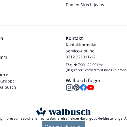
Damen Strech Jeans
en
Kontakt
Kontaktformular
Service-Hotline
0212 221011-12
ramm
Täglich 7:00 - 22:00 Uhr
(Regulärer Festnetztarif ihres Telefona
iere
Walbusch folgen
-Gruppe
Walbusch
ng
Impressum
Betroffenenrechte
Barrierefreiheitserklärung
Cookie-Einstellungen
A
Vertrag widerrufen