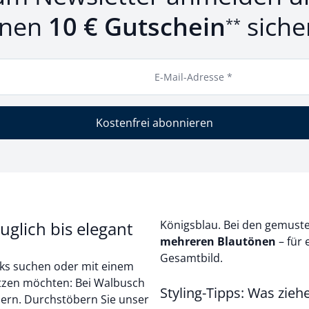
inen
10 € Gutschein
siche
**
E-Mail-Adresse *
Kostenfrei abonnieren
uglich bis elegant
Königsblau. Bei den gemuste
mehreren Blautönen
– für
Gesamtbild.
Looks suchen oder mit einem
tzen möchten: Bei Walbusch
Styling-Tipps: Was zieh
idern. Durchstöbern Sie unser