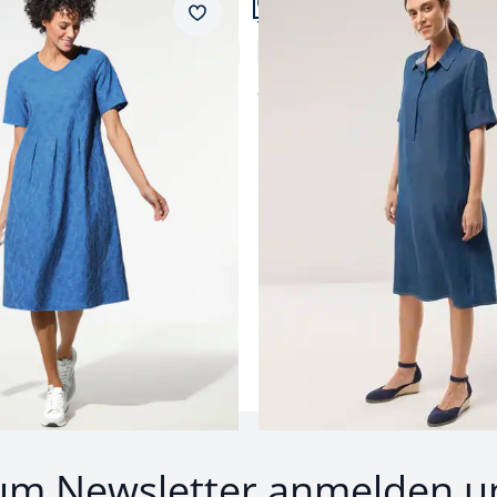
Merkzettel
d
Tencelkleid
4,4 (21)
5,0 (1)
ab
€ 129,99
um Newsletter anmelden u