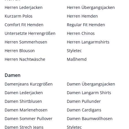
Herren Lederjacken
Herren Übergangsjacken
Kurzarm Polos
Herren Hemden
Comfort Fit Hemden
Regular Fit Hemden
Untersetzte Herrengrößen
Herren Chinos
Herren Sommerhosen
Herren Langarmshirts
Herren Blouson
Styletec
Herren Nachtwäsche
Maßhemd
Damen
Damenjeans Kurzgrößen
Damen Übergangsjacken
Damen Lederjacken
Damen Langarm Shirts
Damen Shirtblusen
Damen Pullunder
Damen Marlenehosen
Damen Cardigans
Damen Sommer Pullover
Damen Baumwollhosen
Damen Strech Jeans
Styletec