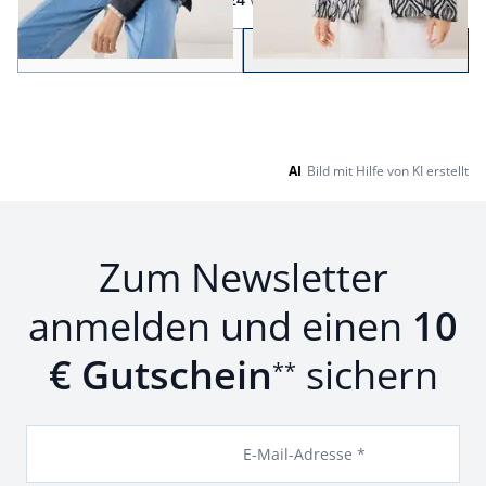
Seite 1 geladen. Zeige Produkte 1 bis 24 von 35.
Zurück
Weiter
zu Seite 2
AI
Bild mit Hilfe von KI erstellt
Zum Newsletter
anmelden und einen
10
€ Gutschein
sichern
**
E-Mail-Adresse *