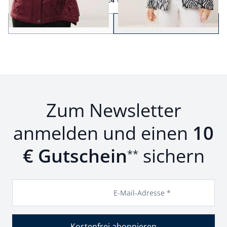
Seite 1 geladen. Zeige Produkte 1 bis 24 von 35.
Zurück
Weiter
zu Seite 2
Zum Newsletter
anmelden und einen
10
€ Gutschein
sichern
**
E-Mail-Adresse *
Kostenfrei abonnieren