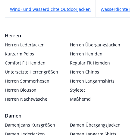
Wind- und wasserdichte Outdoorjacken
Wass
Herren
Herren Lederjacken
Herren Übergangsjacken
Kurzarm Polos
Herren Hemden
Comfort Fit Hemden
Regular Fit Hemden
Untersetzte Herrengrößen
Herren Chinos
Herren Sommerhosen
Herren Langarmshirts
Herren Blouson
Styletec
Herren Nachtwäsche
Maßhemd
Damen
Damenjeans Kurzgrößen
Damen Übergangsjacken
Damen Lederjacken
Damen Langarm Shirts