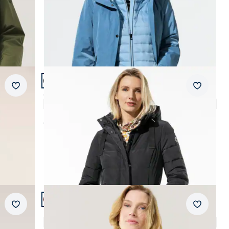
Artikel 15 von 24.
Merkzettel
Merkzet
Steppmantel Thermozone
4,8 (28)
ab
€ 229,99
Artikel 18 von 24.
Merkzettel
Merkzet
Lammnappa Jacke Sandwichstepp
4,0 (3)