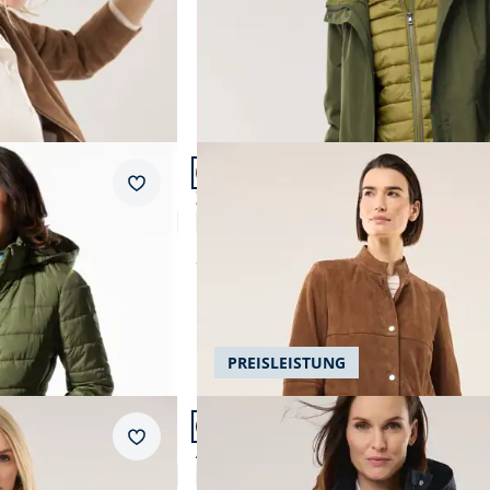
AI
Artikel 14 von 24.
Merkzettel
l 2.0
Ziegenvelours Ledermantel
5,0 (7)
ab
€ 399,99
PREISLEISTUNG
Artikel 17 von 24.
Merkzettel
ntel
Aquastop Trench
4,3 (11)