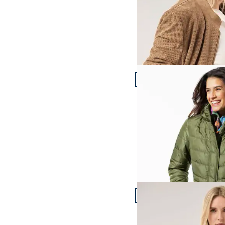
Artikel 13 von 24.
Aquastop Thermomante
4,7 (38)
ab
€ 229,99
Artikel 16 von 24.
Alpaka-Flausch-Kurzma
4,5 (31)