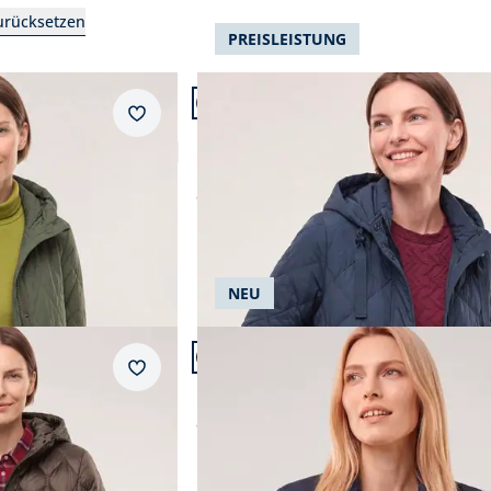
zurücksetzen
Braun
wasserabweisend
PREISLEISTUNG
Artikel 2 von 24.
Grau
windabweisend
Merkzettel
mantel
Leichte Steppjacke mit Rautenmus
Grün
ultraleicht
Nähte
Orange
geknöpft
ab
€ 149,99
Rot
mit abtrennbarer Kapuze
Abbrechen
Abbrechen
Schwarz
wärmend
NEU
atmungsaktiv
Artikel 5 von 24.
Reißverschluss
Merkzettel
mit Tunnelzug
Kurze Steppjacke mit Materialmix
wasserdicht
ab
€ 159,99
winddicht
pflegeleicht