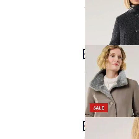
ab
€ 499,99
Artikel 19 von 24.
Premium Lammfell We
€ 1.499,00
SALE
Artikel 22 von 24.
Cotton Fieldjacket