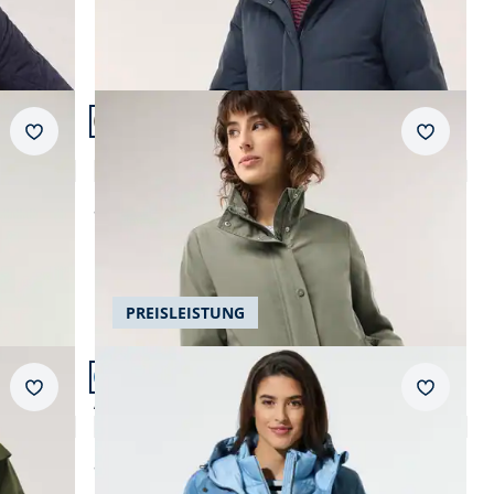
Artikel 9 von 24.
Merkzettel
Merkzet
Blousonjacke Baumwollmix
5,0 (5)
ab
€ 169,99
AI
AI
PREISLEISTUNG
Artikel 12 von 24.
Merkzettel
Merkzet
Aquastop Parka 3-in-1
4,7 (51)
ab
€ 249,99