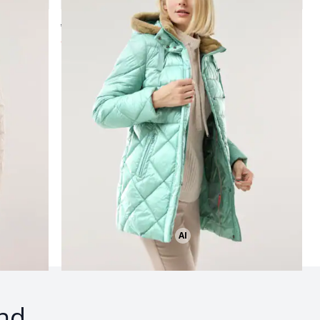
5,0 (4)
ab € 229,99
ab
€ 129,99
(-43%)
Seite 2
AI
Bild mit Hilfe von KI erstellt
nd