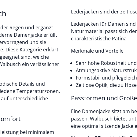
ch
Lederjacken sind der zeitlose
Lederjacken für Damen sind r
 oder Regen und ergänzt
Naturmaterial passt sich dem
moderne Damenjacke erfüllt
charakteristische Patina
hervorragend und sie
se. Diese Kategorie erklärt
Merkmale und Vorteile
geeignet sind, welche
Sehr hohe Robustheit und 
Walbusch ein verlässlicher
Atmungsaktive Naturstruk
Formstabil und pflegeleich
dische Details und
Zeitlose Optik, die zu Hos
chiedene Temperaturzonen,
Passformen und Größen 
 auf unterschiedliche
Eine Damenjacke sitzt am b
Komfort
passen. Walbusch bietet unt
eine optimal sitzende Jacke e
sleistung bei minimalem