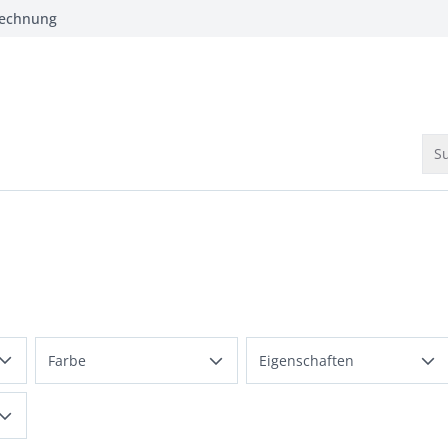
Rechnung
Su
gewendet
Farbe
Eigenschaften
Beige
2-Wege-Reißverschluss
Blau
Innentaschen