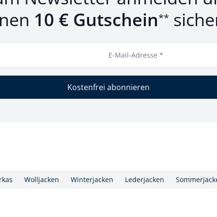
inen
10 € Gutschein
siche
**
E-Mail-Adresse *
Kostenfrei abonnieren
rkas
Wolljacken
Winterjacken
Lederjacken
Sommerjack