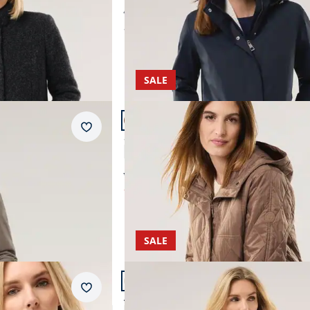
€ 229,99
ab
€ 229,00
SALE
Artikel 20 von 24.
Merkzettel
ndemantel
Stepp Kurzjacke
4,6 (17)
ab € 159,99
ab
€ 79,99
(-50%)
SALE
Artikel 23 von 24.
Merkzettel
Aquastop Stepp Parka