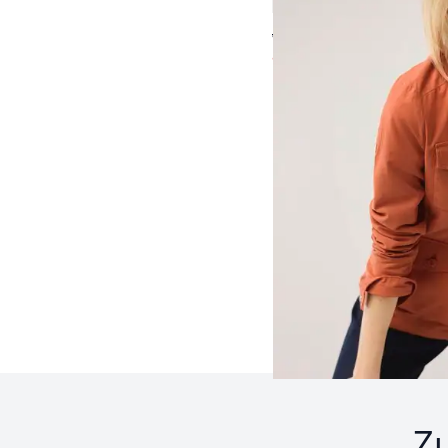
5,0 (2)
ab € 189,99
ab
€ 99,99
(-47%)
Seite 1 geladen. Zeige 
Z