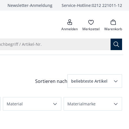
Newsletter-Anmeldung
Service-Hotline:
0212 221011-12
anrufen
Anmelden
Merkzettel
Warenkorb
Suche öffnen
chbegriff / Artikel-Nr.
Menü Sortierung: beliebteste Artikel ausge
Sortieren nach
beliebteste Artikel
beliebteste Artikel
Material
Materialmarke
Preis aufsteigend
Baumwollmix
Aquastop
Preis absteigend
Polyester
Sorona
Bewertungen