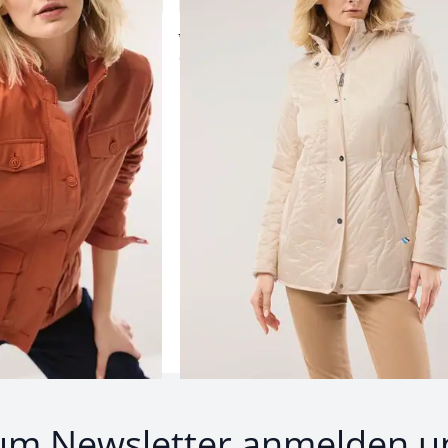
4,0 (1)
ab € 229,99
ab
€ 119,99
(-48%)
Produkte 1 bis 24 von 26.
1
bis
24
von
26
Zurück
Weiter
zu 
um Newsletter anmelden u