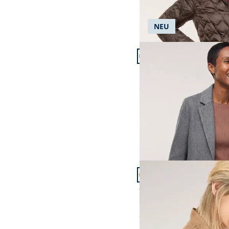
NEU
Artikel 7 von 24.
Langer Wollmantel mit
ab
€ 329,99
Artikel 10 von 24.
Ziegenvelours Perfo B
4,8 (12)
ab
€ 299,99