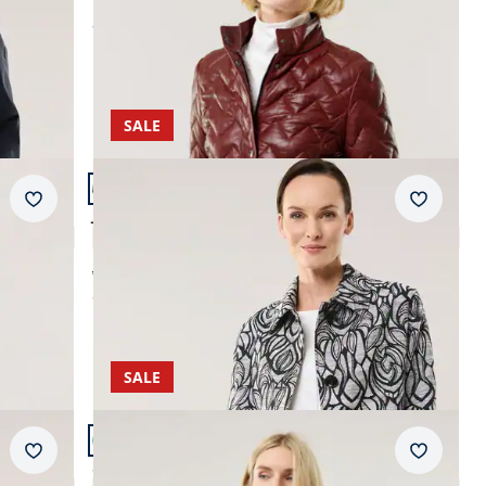
ab
€ 379,99
SALE
Artikel 21 von 24.
Merkzettel
Merkzet
Jacquard Jacke
5,0 (6)
ab € 279,99
ab
€ 139,99
(-50%)
SALE
Artikel 24 von 24.
Merkzettel
Merkzet
Steppjacke Kuschelkragen