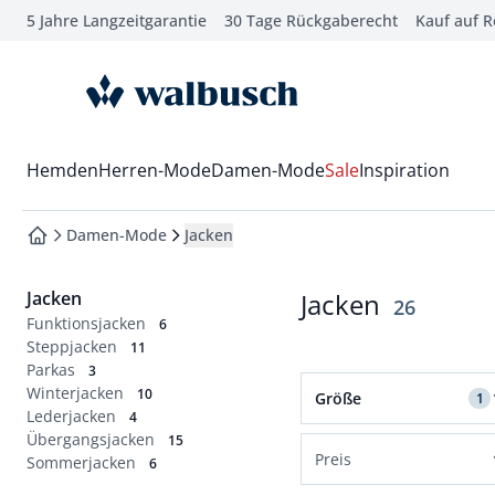
5 Jahre Langzeitgarantie
30 Tage Rückgaberecht
Kauf auf 
che springen
vigation springen
zur Startseite
inhalt springen
oter springen
Wechsel in das Menü mit Pfeil-Runter Taste
Hemden
Herren-Mode
Damen-Mode
Sale
Inspiration
hnellanmeldung springen
Damen-Mode
Jacken
zur Startseite
Jacken
Jacken
Ergebnisse
26
Funktionsjacken
6
Steppjacken
11
Parkas
3
Filter für Größe 19 an
Winterjacken
10
Größe
1
Lederjacken
4
Übergangsjacken
Normalgrößen
15
Preis
Sommerjacken
6
36
38
40
42