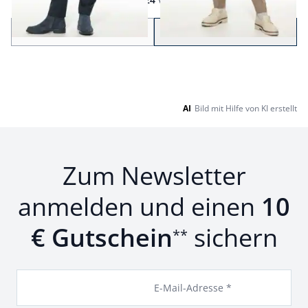
Seite 1 geladen. Zeige Produkte 1 bis 24 von 26.
Zurück
Weiter
zu Seite 2
AI
Bild mit Hilfe von KI erstellt
Zum Newsletter
anmelden und einen
10
€ Gutschein
sichern
**
E-Mail-Adresse *