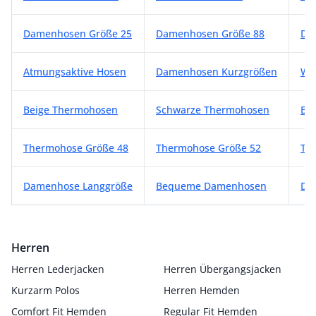
Damenhosen Größe 25
Damenhosen Größe 88
Da
Atmungsaktive Hosen
Damenhosen Kurzgrößen
We
Beige Thermohosen
Schwarze Thermohosen
Bl
Thermohose Größe 48
Thermohose Größe 52
Th
Damenhose Langgröße
Bequeme Damenhosen
Da
Herren
Herren Lederjacken
Herren Übergangsjacken
Kurzarm Polos
Herren Hemden
Comfort Fit Hemden
Regular Fit Hemden