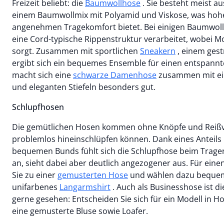
Freizeit beliebt: die
Baumwollhose
. Sie besteht meist a
einem Baumwollmix mit Polyamid und Viskose, was hoh
angenehmen Tragekomfort bietet. Bei einigen Baumwollh
eine Cord-typische Rippenstruktur verarbeitet, wobei M
sorgt. Zusammen mit sportlichen
Sneakern
, einem gest
ergibt sich ein bequemes Ensemble für einen entspann
macht sich eine
schwarze Damenhose
zusammen mit einer cremefarbenen Bluse
und eleganten Stiefeln besonders gut.
Schlupfhosen
Die gemütlichen Hosen kommen ohne Knöpfe und Reißve
problemlos hineinschlüpfen können. Dank eines Anteils
bequemen Bunds fühlt sich die Schlupfhose beim Tragen
an, sieht dabei aber deutlich angezogener aus. Für eine
Sie zu einer
gemusterten Hose
und wählen dazu bequ
unifarbenes
Langarmshirt
. Auch als Businesshose ist 
gerne gesehen: Entscheiden Sie sich für ein Modell in H
eine gemusterte Bluse sowie Loafer.