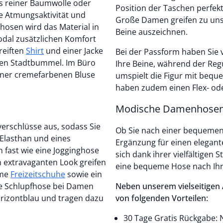
us reiner Baumwolle oder
Position der Taschen perfek
e Atmungsaktivität und
Große Damen greifen zu un
osen wird das Material in
Beine auszeichnen.
odal zusätzlichen Komfort
reiften
Shirt
und einer Jacke
Bei der Passform haben Sie
ten Stadtbummel. Im Büro
Ihre Beine, während der Regu
umspielt die Figur mit bequ
haben zudem einen Flex- ode
Modische Damenhosen 
rschlüsse aus, sodass Sie
Ob Sie nach einer bequemen H
 Elasthan und eines
Ergänzung für einen elegan
 fast wie eine Jogginghose
sich dank ihrer vielfältigen 
n extravaganten Look greifen
eine bequeme Hose nach Ih
eme
Freizeitschuhe
sowie ein
die Schlupfhose bei Damen
Neben unserem vielseitigen
orizontblau und tragen dazu
von folgenden Vorteilen:
30 Tage Gratis Rückgabe: N