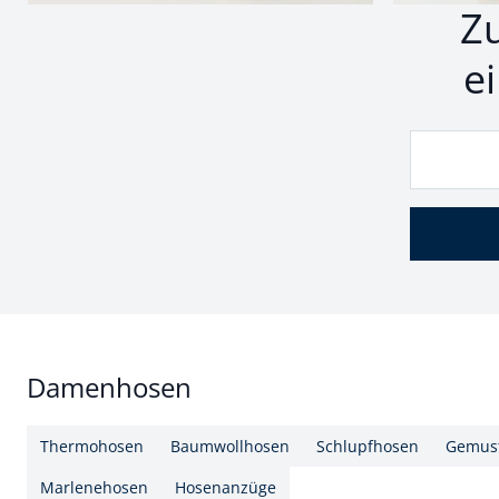
Z
e
Damenhosen
Thermohosen
Baumwollhosen
Schlupfhosen
Gemust
Marlenehosen
Hosenanzüge