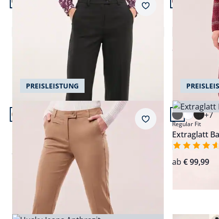
+5
Passform Regular Fit.
Passform Fem
Merkzettel
Regular Fit
Feminine Fit
Kofferhose Deluxe
Extraglatt 
4,7 (23)
Einzelpreis
€ 149,99
ab
€ 99,99
PREISLEISTUNG
PREISLEI
Artikel 5 von 20.
Artikel 6 von
+7
Passform Regular Fit.
Passform Reg
Merkzettel
Regular Fit
Regular Fit
Extraglatt Baumwollchino
Extraglatt 
ab
€ 119,99
ab
€ 99,99