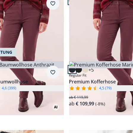
+6
inine Fit.
Passform Slim Fit.
Merkzettel
Slim Fit
Baumwollhose Feminine F
Extraglatt Baumwollhose Sli
4,6 (116)
4,8 (66)
ab
€ 99,99
STUNG
 20.
Artikel 7 von 20.
+5
ular Fit.
Passform Regular Fit.
Merkzettel
Regular Fit
Baumwollhose
Premium Kofferhose
4,6 (399)
4,5 (79)
ab € 119,99
ab
€ 109,99
(-8%)
AI