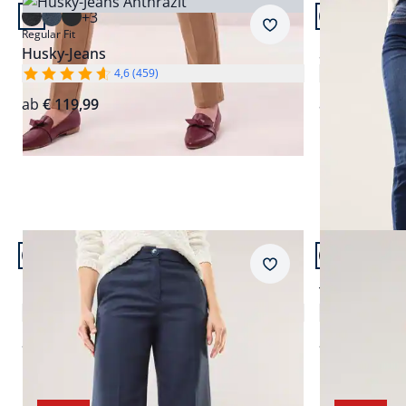
Artikel 9 von 20.
Artikel 10 vo
+3
Passform Regular Fit.
Passform Reg
Merkzettel
Regular Fit
Regular Fit
Husky-Jeans
Skinny Jeans
4,6 (459)
ab
€ 119,99
ab
€ 119,99
Artikel 13 von 20.
Artikel 14 vo
Passform Regular Fit.
Passform Reg
Merkzettel
Regular Fit
Regular Fit
Marlenehose mit Struktur
Thermo Koff
4,1 (7)
ab
€ 139,99
ab
€ 139,99