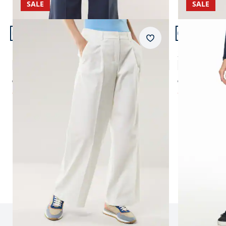
SALE
SALE
Artikel 17 von 20.
Artikel 18 vo
+2
+2
Passform Regular Fit.
Passform Reg
Merkzettel
Regular Fit
Regular Fit
Premium Marlene Cordhose
2-in-1-Extra
4,6 (11)
ab € 159,00
ab € 129,00
ab
€ 79,99
ab
€ 89,99
(-50%)
(-
Seite 1 geladen. Zeige Produkte 1 bis 20 von 20.