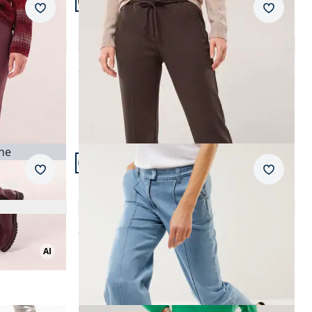
Passform Regular Fit.
Merkzettel
Merkzet
Regular Fit
m Fit
Premium Jerseyhose
5,0 (1)
ab
€ 119,99
Artikel 8 von 20.
Passform Regular Fit.
Merkzettel
Merkzet
Regular Fit
Marlene Jeans mit Biese
4,7 (42)
ab
€ 129,99
AI
AI