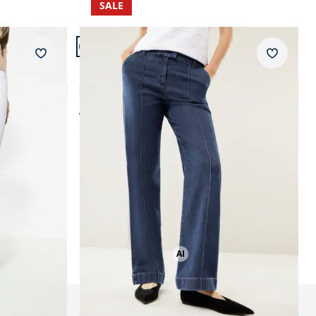
SALE
Artikel 20 von 20.
Passform Regular Fit.
Merkzettel
Merkzet
Regular Fit
Marlene Jeans mit Biese
4,6 (15)
ab € 129,99
ab
€ 89,99
(-31%)
AI
Bild mit Hilfe von KI erstellt