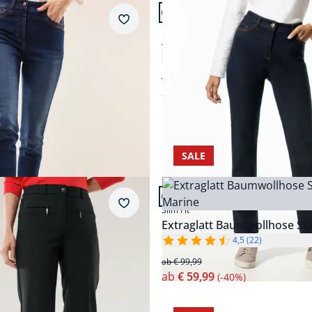
n 20.
Artikel 11 von 20.
+1
ular Fit.
Passform Regular Fit.
Merkzettel
Regular Fit
Alaska-Jeans
4,0 (5)
4,8 (56)
ab € 129,99
ab
€ 119,99
(-8%)
SALE
n 20.
Artikel 15 von 20.
ular Fit.
Passform Slim Fit.
Merkzettel
Slim Fit
erhose
Extraglatt Baumwollhose Sli
4,4 (5)
4,5 (22)
ab € 99,99
ab
€ 59,99
(-40%)