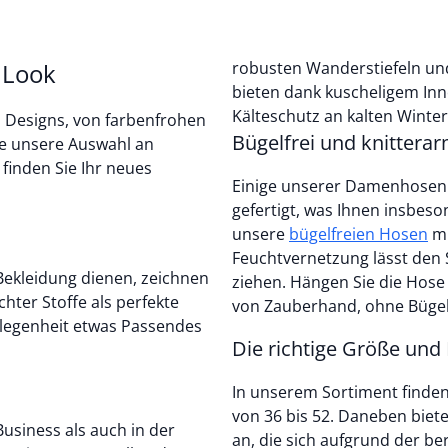
 Look
robusten Wanderstiefeln u
bieten dank kuscheligem Inn
Kälteschutz an kalten Winte
d Designs, von farbenfrohen
Bügelfrei und knitterar
ie unsere Auswahl an
inden Sie Ihr neues
Einige unserer Damenhosen s
gefertigt, was Ihnen insbeso
unsere
bügelfreien Hosen
m
Feuchtvernetzung lässt den
ekleidung dienen, zeichnen
ziehen. Hängen Sie die Hose
hter Stoffe als perfekte
von Zauberhand, ohne Bügel
elegenheit etwas Passendes
Die richtige Größe und
In unserem Sortiment finde
von 36 bis 52. Daneben biet
Business als auch in der
an, die sich aufgrund der b