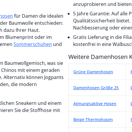
anzuprobieren und bieten 
5 Jahre Garantie: Auf alle
hosen
für Damen die idealen
Qualitätssicherheit bietet
 oder Baumwolle entschieden:
Nachbesserung oder einen
h dazu Ihrer Haut.
gem Blumenprint oder im
Gratis Lieferung in die Fi
quemen
Sommerschuhen
und
kostenfrei in eine Walbusch-
Weitere Damenhosen K
em Baumwollgemisch, was sie
Weitere Damenhosen K
 Chinos mit einem geraden
Grüne Damenhosen
e. Alternativ können Jogpants
rden, die modern
Damenhosen Größe 25
rtlichen Sneakern und einem
Atmungsaktive Hosen
ieren Sie die Stoffhose mit
Beige Thermohosen