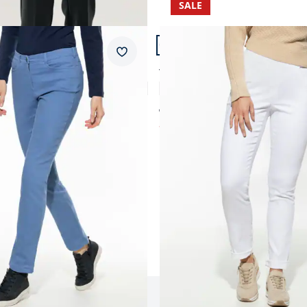
SALE
n 20.
Artikel 19 von 20.
+3
ular Fit.
Passform Regular Fit.
Merkzettel
Regular Fit
glatt-Thermohose
Yoga-Schlupfjeans
4,4 (55)
4,6 (171)
ab € 99,99
ab
€ 59,99
30%)
(-40%)