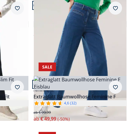
Artikel 12 von 20.
Passform Regular Fit.
Merkzettel
Merkzet
Regular Fit
Marlene mit Stecktaschen
4,6 (19)
ab
€ 129,99
SALE
Artikel 16 von 20.
Passform Feminine Fit.
Merkzettel
Merkzet
Feminine Fit
m Fit
Extraglatt Baumwollhose Feminine F
4,6 (32)
ab € 99,99
ab
€ 49,99
(-50%)