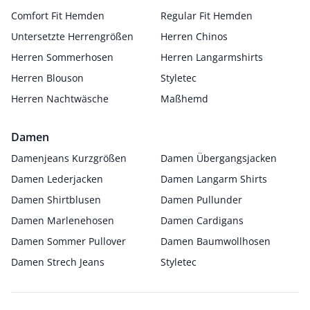
Comfort Fit Hemden
Regular Fit Hemden
Untersetzte Herrengrößen
Herren Chinos
Herren Sommerhosen
Herren Langarmshirts
Herren Blouson
Styletec
Herren Nachtwäsche
Maßhemd
Damen
Damenjeans Kurzgrößen
Damen Übergangsjacken
Damen Lederjacken
Damen Langarm Shirts
Damen Shirtblusen
Damen Pullunder
Damen Marlenehosen
Damen Cardigans
Damen Sommer Pullover
Damen Baumwollhosen
Damen Strech Jeans
Styletec