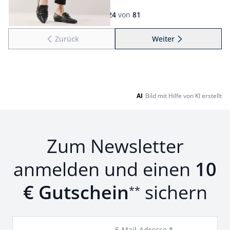
Seite 1 geladen. Zeige Produkte 1 bis 24 von 81.
1
bis
24
von
81
Zurück
Weiter
zu Seite 2
AI
Bild mit Hilfe von KI erstellt
Zum Newsletter
anmelden und einen
10
€ Gutschein
sichern
**
E-Mail-Adresse *