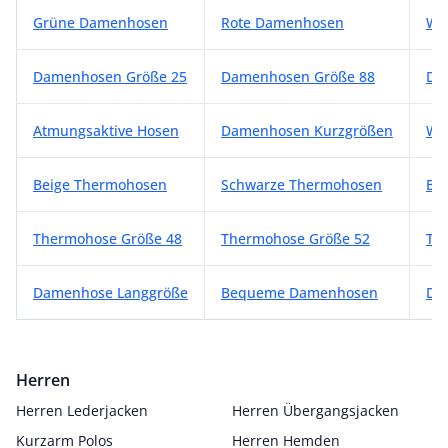
Weitere Damenhosen Kategorien
Grüne Damenhosen
Rote Damenhosen
We
Damenhosen Größe 25
Damenhosen Größe 88
Da
Atmungsaktive Hosen
Damenhosen Kurzgrößen
We
Beige Thermohosen
Schwarze Thermohosen
Bl
Thermohose Größe 48
Thermohose Größe 52
Th
Damenhose Langgröße
Bequeme Damenhosen
Da
Herren
Herren Lederjacken
Herren Übergangsjacken
Kurzarm Polos
Herren Hemden