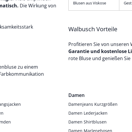
Blusen aus Viskose
Gest
matisch.
Die Wirkung von
rksamkeitsstark
Walbusch Vorteile
Profitieren Sie von unseren
Garantie und kostenlose Li
rote Bluse und genießen Si
enbluse zu einem
e Farbkommunikation
Damen
angsjacken
Damenjeans Kurzgrößen
en
Damen Lederjacken
Hemden
Damen Shirtblusen
s
Damen Marlenehosen