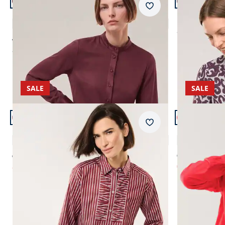
+2
Merkzettel
Polo Bluse aus Seide
Bluse mit Se
4,0 (7)
ab
€ 119,99
ab € 179,99
ab
€ 159,99
(-11%)
SALE
SALE
Artikel 5 von 6.
Artikel 6 von 
+1
Merkzettel
Hemdbluse mit Falteneinsatz
Easy Care Vi
4,0 (7)
ab € 89,99
€ 84,95
ab
€ 44,99
€ 37,99
(-50%)
(-55%
AI