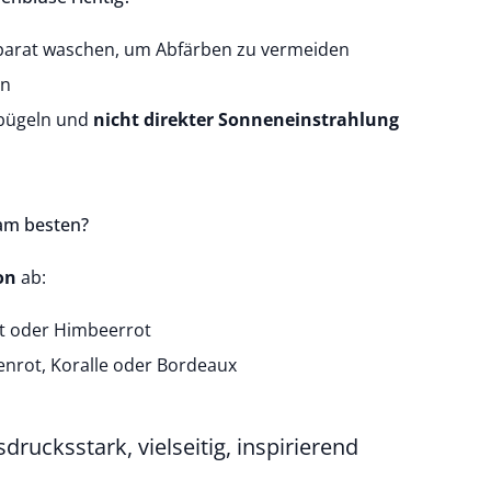
parat waschen, um Abfärben zu vermeiden
en
 bügeln und
nicht direkter Sonneneinstrahlung
am besten?
on
ab:
ot oder Himbeerrot
rot, Koralle oder Bordeaux
ucksstark, vielseitig, inspirierend