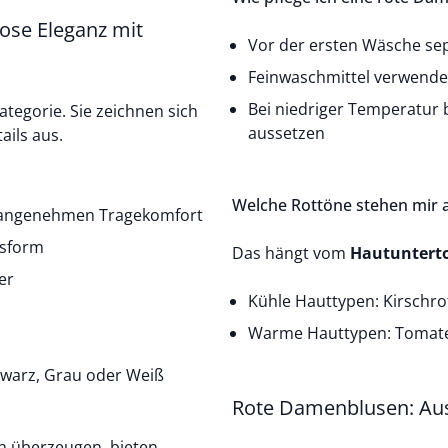
ose Eleganz mit
Vor der ersten Wäsche se
Feinwaschmittel verwend
Bei niedriger Temperatur
Kategorie. Sie zeichnen sich
aussetzen
tails aus.
Welche Rottöne stehen mir 
 angenehmen Tragekomfort
ssform
Das hängt vom
Hautuntert
er
Kühle Hauttypen: Kirschr
Warme Hauttypen: Tomaten
hwarz, Grau oder Weiß
Rote Damenblusen: Ausdr
en überzeugen, bieten