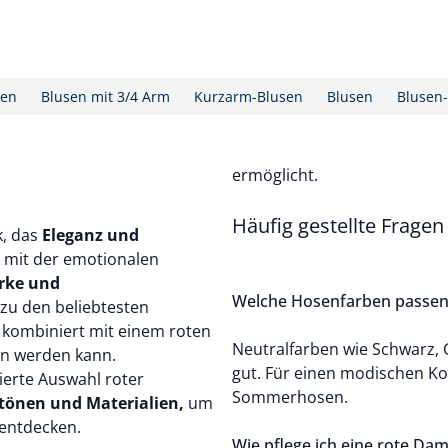
sen
Blusen mit 3/4 Arm
Kurzarm-Blusen
Blusen
Blusen
ermöglicht.
Häufig gestellte Frage
k, das
Eleganz und
e mit der emotionalen
ärke und
Welche Hosenfarben passen
 zu den beliebtesten
, kombiniert mit einem
roten
Neutralfarben wie Schwarz,
gen werden kann.
gut. Für einen modischen Ko
ierte Auswahl roter
Sommerhosen.
tönen und Materialien,
um
 entdecken.
Wie pflege ich eine rote Dam