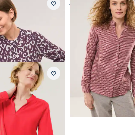
Merkzettel
ide
Extraglatt Stehkragen Bluse
ab
€ 79,99
6.
Merkzettel
skose Bluse
4,2 (9)
)
AI