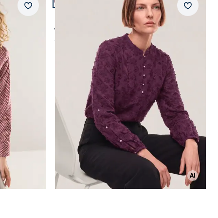
Merkzettel
Merkzet
 V-Auss
Bluse mit Blütenstickerei
ab € 99,99
ab
€ 79,99
(-20%)
AI