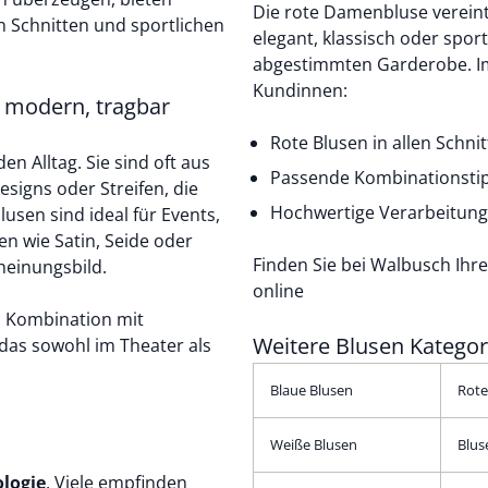
Die rote Damenbluse vereint 
n Schnitten und sportlichen
elegant, klassisch oder sportl
abgestimmten Garderobe. I
Kundinnen:
g, modern, tragbar
Rote Blusen in allen Schni
n Alltag. Sie sind oft aus
Passende Kombinationsti
Designs oder
Streifen
, die
Hochwertige Verarbeitung 
sen sind ideal für Events,
en wie Satin, Seide oder
Finden Sie bei Walbusch Ihre
heinungsbild.
online
in Kombination mit
Weitere Blusen Kategor
 das sowohl im Theater als
Blaue Blusen
Rote
Weiße Blusen
Blus
logie
. Viele empfinden