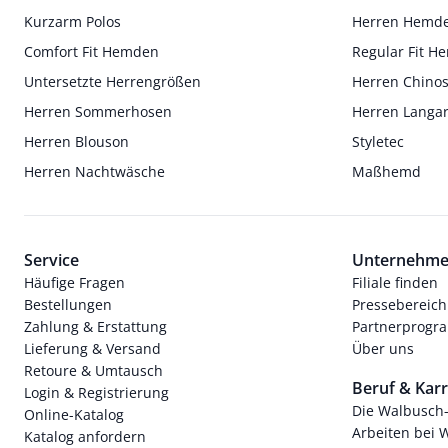
Kurzarm Polos
Herren Hemd
Comfort Fit Hemden
Regular Fit 
Untersetzte Herrengrößen
Herren Chino
Herren Sommerhosen
Herren Langa
Herren Blouson
Styletec
Herren Nachtwäsche
Maßhemd
Service
Unternehm
Häufige Fragen
Filiale finden
Bestellungen
Pressebereich
Zahlung & Erstattung
Partnerprog
Lieferung & Versand
Über uns
Retoure & Umtausch
Beruf & Karr
Login & Registrierung
Die Walbusch
Online-Katalog
Arbeiten bei 
Katalog anfordern