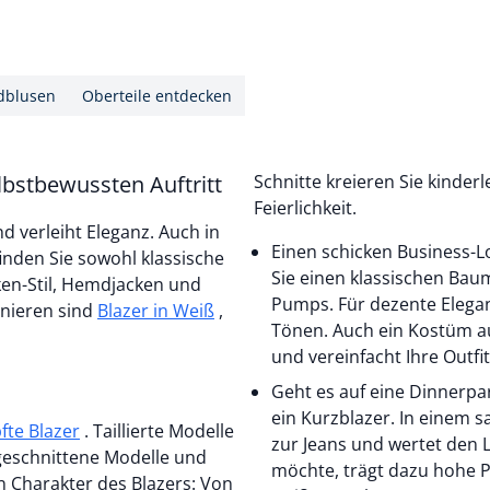
blusen
Oberteile entdecken
lbstbewussten Auftritt
Schnitte kreieren Sie kinderle
Feierlichkeit.
nd verleiht Eleganz. Auch in
Einen schicken Business-L
finden Sie sowohl klassische
Sie einen klassischen Ba
cken-Stil, Hemdjacken und
Pumps. Für dezente Elegan
inieren sind
Blazer in Weiß
,
Tönen. Auch ein Kostüm aus
und vereinfacht Ihre Outfi
Geht es auf eine Dinnerpar
ein Kurzblazer. In einem 
fte Blazer
. Taillierte Modelle
zur Jeans und wertet den 
 geschnittene Modelle und
möchte, trägt dazu hohe 
en Charakter des Blazers: Von