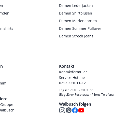
en
Damen Lederjacken
Hemden
Damen Shirtblusen
s
Damen Marlenehosen
rmshirts
Damen Sommer Pullover
Damen Strech Jeans
en
Kontakt
Kontaktformular
Service-Hotline
0212 221011-12
ramm
Täglich 7:00 - 22:00 Uhr
(Regulärer Festnetztarif ihres Telefona
iere
Walbusch folgen
-Gruppe
Walbusch