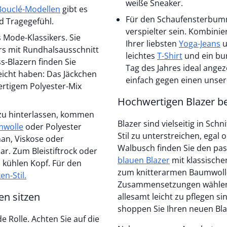
weiße Sneaker.
Bouclé-Modellen
gibt es
Für den Schaufensterbumm
nd Tragegefühl.
verspielter sein. Kombini
 Mode-Klassikers. Sie
Ihrer liebsten
Yoga-Jeans
und schlüpfen Sie in Ihre bequemsten Sandalen. Ein
rs mit Rundhalsausschnitt
leichtes
T-Shirt
und ein buntes Tuch dazu, schon sind Sie für den ersten warmen
s-Blazern finden Sie
Tag des Jahres ideal ang
leicht haben: Das Jäckchen
einfach gegen einen unser
ertigem Polyester-Mix
Hochwertigen Blazer be
k zu hinterlassen, kommen
Blazer sind vielseitig in Sch
wolle
oder Polyester
Stil zu unterstreichen, egal o
han, Viskose oder
Walbusch finden Sie den pa
ar. Zum Bleistiftrock oder
blauen Blazer
mit klassischer Knopfleiste über lässige Hemd- und Jeansjacken hin
 kühlen Kopf. Für den
zum knitterarmen Baumwoll-
en-Stil.
Zusammensetzungen wählen S
en sitzen
allesamt leicht zu pflegen s
shoppen Sie Ihren neuen Bla
e Rolle. Achten Sie auf die