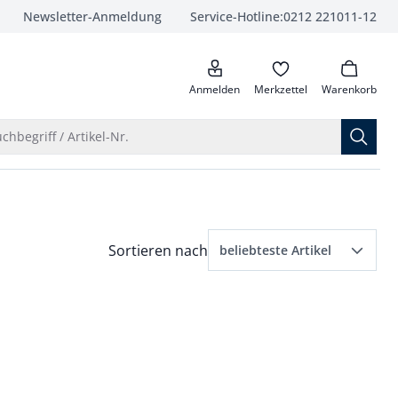
Newsletter-Anmeldung
Service-Hotline:
0212 221011-12
anrufen
Anmelden
Merkzettel
Warenkorb
Suche öffnen
chbegriff / Artikel-Nr.
Menü Sortierung: beliebteste Artikel ausge
Sortieren nach
beliebteste Artikel
beliebteste Artikel
Preis aufsteigend
Preis absteigend
Bewertungen