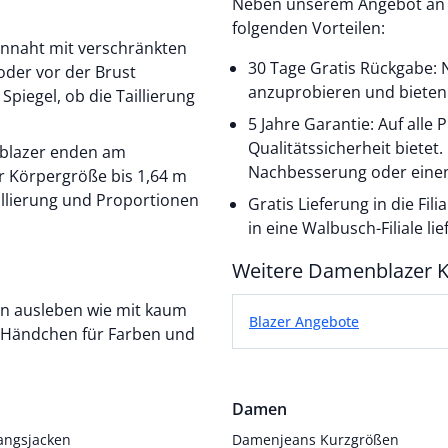
Neben unserem Angebot an D
folgenden Vorteilen:
ennaht mit verschränkten
30 Tage Gratis Rückgabe: N
der vor der Brust
anzuprobieren und bieten 
Spiegel, ob die Taillierung
5 Jahre Garantie: Auf alle
Qualitätssicherheit bietet
rzblazer enden am
Nachbesserung oder einen
r Körpergröße bis 1,64 m
aillierung und Proportionen
Gratis Lieferung in die Fil
in eine Walbusch-Filiale lie
Weitere Damenblazer K
Weitere Damenblazer K
en ausleben wie mit kaum
Blazer Angebote
 Händchen für Farben und
Damen
angsjacken
Damenjeans Kurzgrößen