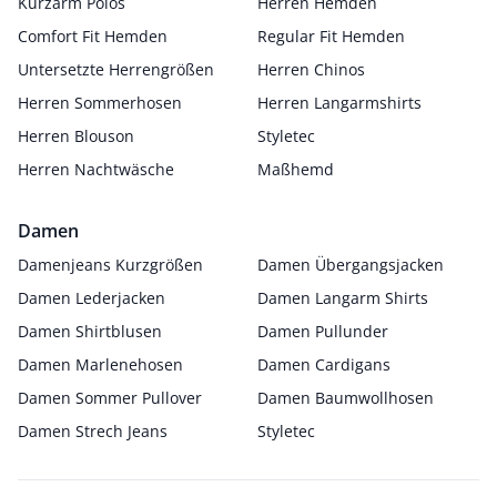
Kurzarm Polos
Herren Hemden
Comfort Fit Hemden
Regular Fit Hemden
Untersetzte Herrengrößen
Herren Chinos
Herren Sommerhosen
Herren Langarmshirts
Herren Blouson
Styletec
Herren Nachtwäsche
Maßhemd
Damen
Damenjeans Kurzgrößen
Damen Übergangsjacken
Damen Lederjacken
Damen Langarm Shirts
Damen Shirtblusen
Damen Pullunder
Damen Marlenehosen
Damen Cardigans
Damen Sommer Pullover
Damen Baumwollhosen
Damen Strech Jeans
Styletec