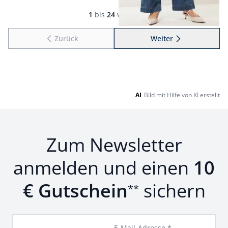
Seite 1 geladen. Zeige Produkte 1 bis 24 von 70.
1
bis
24
von
70
Zurück
Weiter
zu Seite 2
AI
Bild mit Hilfe von KI erstellt
Zum Newsletter
anmelden und einen
10
€ Gutschein
sichern
**
E-Mail-Adresse *