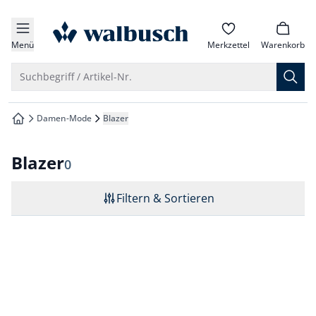
che springen
zur Startseite
vigation springen
Menü
Merkzettel
Warenkorb
inhalt springen
Suche öffnen
Suchbegriff / Artikel-Nr.
oter springen
Damen-Mode
Blazer
zur Startseite
hnellanmeldung springen
Blazer
Ergebnisse
0
Filtern & Sortieren
Seite 1 geladen. Zeige Produkte 1 bis 0 von 0.